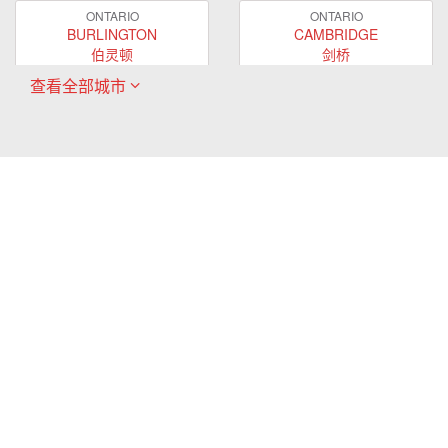
ONTARIO
ONTARIO
BURLINGTON
CAMBRIDGE
伯灵顿
剑桥
查看全部城市
ONTARIO
ONTARIO
EAST GWILLIMBURY
GUELPH
东贵林
圭尔夫
ONTARIO
ONTARIO
HAMILTON
LONDON
哈密尔顿
伦敦
ONTARIO
ONTARIO
MARKHAM
MILTON
万锦
米尔顿
ONTARIO
ONTARIO
MISSISSAUGA
NEWMARKET
密西沙加
新市
ONTARIO
ONTARIO
OAKVILLE
OSHAWA