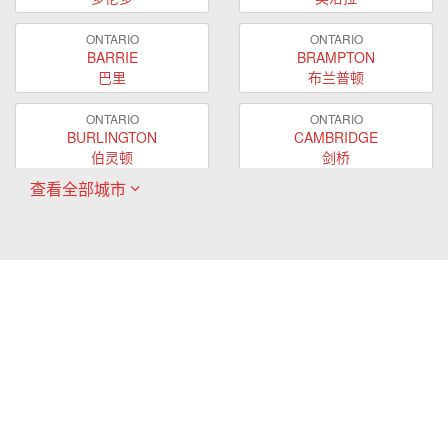
ONTARIO
ONTARIO
BARRIE
BRAMPTON
巴里
布兰普顿
ONTARIO
ONTARIO
BURLINGTON
CAMBRIDGE
伯灵顿
剑桥
查看全部城市
ONTARIO
ONTARIO
EAST GWILLIMBURY
GUELPH
东贵林
圭尔夫
ONTARIO
ONTARIO
HAMILTON
LONDON
哈密尔顿
伦敦
ONTARIO
ONTARIO
MARKHAM
MILTON
万锦
米尔顿
ONTARIO
ONTARIO