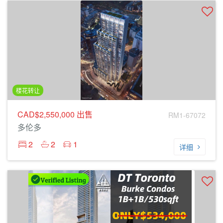
楼花转让
CAD$2,550,000
出售
RM1-67072
多伦多
2
2
1
详细