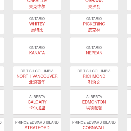
OAKVILLE
OSHAWA
奥克维尔
奥沙瓦
ONTARIO
ONTARIO
WHITBY
PICKERING
惠特比
皮克林
ONTARIO
ONTARIO
KANATA
NEPEAN
BRITISH COLUMBIA
BRITISH COLUMBIA
R
NORTH VANCOUVER
RICHMOND
北温哥华
列治文
ALBERTA
ALBERTA
CALGARY
EDMONTON
卡尔加里
埃德蒙顿
D
PRINCE EDWARD ISLAND
PRINCE EDWARD ISLAND
STRATFORD
CORNWALL