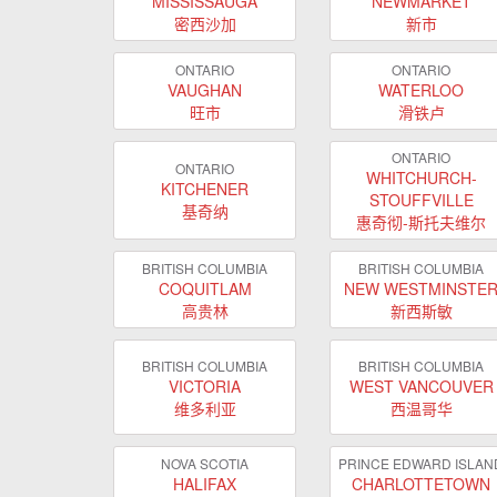
MISSISSAUGA
NEWMARKET
密西沙加
新市
ONTARIO
ONTARIO
VAUGHAN
WATERLOO
旺市
滑铁卢
ONTARIO
ONTARIO
WHITCHURCH-
KITCHENER
STOUFFVILLE
基奇纳
惠奇彻-斯托夫维尔
BRITISH COLUMBIA
BRITISH COLUMBIA
COQUITLAM
NEW WESTMINSTE
高贵林
新西斯敏
BRITISH COLUMBIA
BRITISH COLUMBIA
VICTORIA
WEST VANCOUVER
维多利亚
西温哥华
NOVA SCOTIA
PRINCE EDWARD ISLAN
HALIFAX
CHARLOTTETOWN