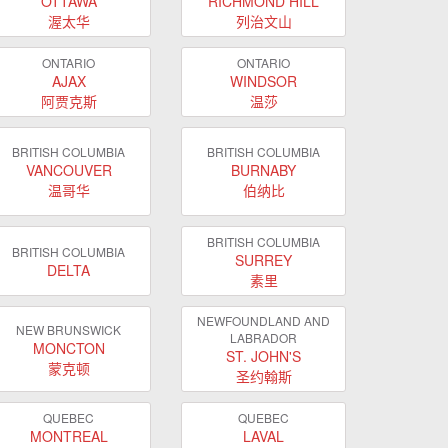
OTTAWA
RICHMOND HILL
渥太华
列治文山
ONTARIO
ONTARIO
AJAX
WINDSOR
阿贾克斯
温莎
BRITISH COLUMBIA
BRITISH COLUMBIA
VANCOUVER
BURNABY
温哥华
伯纳比
BRITISH COLUMBIA
BRITISH COLUMBIA
SURREY
DELTA
素里
NEWFOUNDLAND AND
NEW BRUNSWICK
LABRADOR
MONCTON
ST. JOHN'S
蒙克顿
圣约翰斯
QUEBEC
QUEBEC
MONTREAL
LAVAL