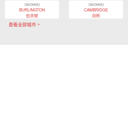
ONTARIO
ONTARIO
BURLINGTON
CAMBRIDGE
伯灵顿
剑桥
查看全部城市
ONTARIO
ONTARIO
EAST GWILLIMBURY
GUELPH
东贵林
圭尔夫
ONTARIO
ONTARIO
HAMILTON
LONDON
哈密尔顿
伦敦
ONTARIO
ONTARIO
MARKHAM
MILTON
万锦
米尔顿
ONTARIO
ONTARIO
MISSISSAUGA
NEWMARKET
密西沙加
新市
ONTARIO
ONTARIO
OAKVILLE
OSHAWA