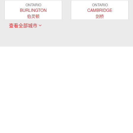
ONTARIO
ONTARIO
BURLINGTON
CAMBRIDGE
伯灵顿
剑桥
查看全部城市
ONTARIO
ONTARIO
EAST GWILLIMBURY
GUELPH
东贵林
圭尔夫
ONTARIO
ONTARIO
HAMILTON
LONDON
哈密尔顿
伦敦
ONTARIO
ONTARIO
MARKHAM
MILTON
万锦
米尔顿
ONTARIO
ONTARIO
MISSISSAUGA
NEWMARKET
密西沙加
新市
ONTARIO
ONTARIO
OAKVILLE
OSHAWA