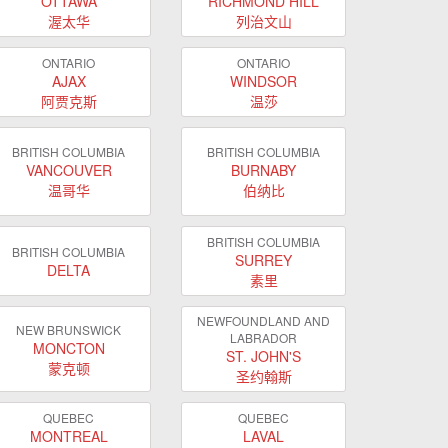
OTTAWA
RICHMOND HILL
渥太华
列治文山
ONTARIO
ONTARIO
AJAX
WINDSOR
阿贾克斯
温莎
BRITISH COLUMBIA
BRITISH COLUMBIA
VANCOUVER
BURNABY
温哥华
伯纳比
BRITISH COLUMBIA
BRITISH COLUMBIA
SURREY
DELTA
素里
NEWFOUNDLAND AND
NEW BRUNSWICK
LABRADOR
MONCTON
ST. JOHN'S
蒙克顿
圣约翰斯
QUEBEC
QUEBEC
MONTREAL
LAVAL