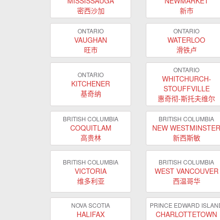
MISSISSAUGA
NEWMARKET
密西沙加
新市
ONTARIO
ONTARIO
VAUGHAN
WATERLOO
旺市
滑铁卢
ONTARIO
ONTARIO
WHITCHURCH-
KITCHENER
STOUFFVILLE
基奇纳
惠奇彻-斯托夫维尔
BRITISH COLUMBIA
BRITISH COLUMBIA
COQUITLAM
NEW WESTMINSTE
高贵林
新西斯敏
BRITISH COLUMBIA
BRITISH COLUMBIA
VICTORIA
WEST VANCOUVER
维多利亚
西温哥华
NOVA SCOTIA
PRINCE EDWARD ISLAN
HALIFAX
CHARLOTTETOWN