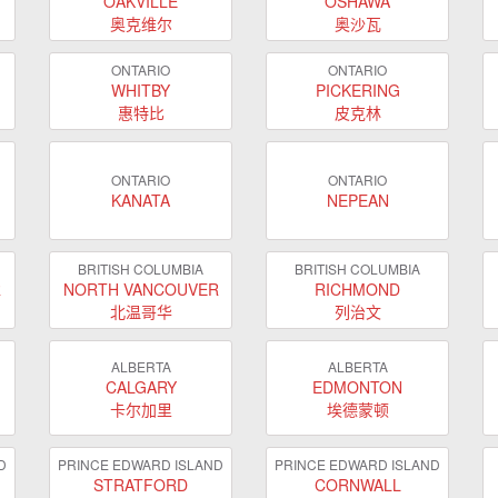
OAKVILLE
OSHAWA
奥克维尔
奥沙瓦
ONTARIO
ONTARIO
WHITBY
PICKERING
惠特比
皮克林
ONTARIO
ONTARIO
KANATA
NEPEAN
BRITISH COLUMBIA
BRITISH COLUMBIA
R
NORTH VANCOUVER
RICHMOND
北温哥华
列治文
ALBERTA
ALBERTA
CALGARY
EDMONTON
卡尔加里
埃德蒙顿
D
PRINCE EDWARD ISLAND
PRINCE EDWARD ISLAND
STRATFORD
CORNWALL