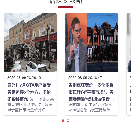
2026-08-09 23:26:10
2026-08-09 20:18:47
意外！7月GTA地产最受
告别疯狂竞价！多伦多楼
买家追捧5个地方，多伦
市正转向“平衡市场”，买
多仅排第九
家卖家谁也别想占便宜
GTA楼市正上演一出“冰火两
告别疯狂竞价！多伦多楼市
重天”的分化大戏。7月数据
正转向“平衡市场”，买家卖
显示整体市场量价齐跌，但
家谁也别想占便宜持续数年
五个城镇却逆势成为最受买
的楼市过山车，终于开始趋
家关注的“热区”，而多伦多
于平稳。TRREB最新报告
市仅排名第九。外围郊区正
显示，随着新挂牌房源大幅
在悄悄吸走市中心的关注
减少、销量企稳，GTA正逐