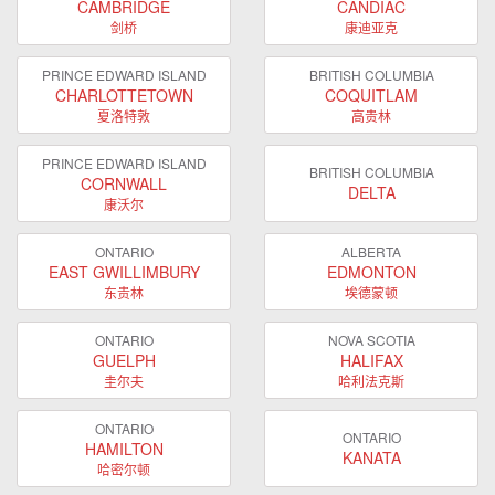
CAMBRIDGE
CANDIAC
剑桥
康迪亚克
PRINCE EDWARD ISLAND
BRITISH COLUMBIA
CHARLOTTETOWN
COQUITLAM
夏洛特敦
高贵林
PRINCE EDWARD ISLAND
BRITISH COLUMBIA
CORNWALL
DELTA
康沃尔
ONTARIO
ALBERTA
EAST GWILLIMBURY
EDMONTON
东贵林
埃德蒙顿
ONTARIO
NOVA SCOTIA
GUELPH
HALIFAX
圭尔夫
哈利法克斯
ONTARIO
ONTARIO
HAMILTON
KANATA
哈密尔顿