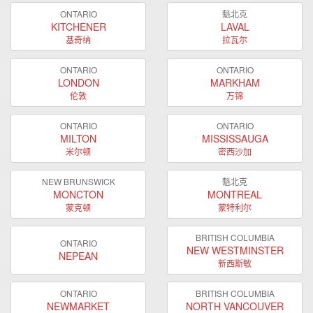
ONTARIO
魁北克
KITCHENER
LAVAL
基奇纳
拉瓦尔
ONTARIO
ONTARIO
LONDON
MARKHAM
伦敦
万锦
ONTARIO
ONTARIO
MILTON
MISSISSAUGA
米尔顿
密西沙加
NEW BRUNSWICK
魁北克
MONCTON
MONTREAL
蒙克顿
蒙特利尔
BRITISH COLUMBIA
ONTARIO
NEW WESTMINSTER
NEPEAN
新西斯敏
ONTARIO
BRITISH COLUMBIA
NEWMARKET
NORTH VANCOUVER