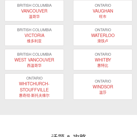
BRITISH COLUMBIA
ONTARIO
VANCOUVER
VAUGHAN
温哥华
旺市
BRITISH COLUMBIA
ONTARIO
VICTORIA
WATERLOO
维多利亚
滑铁卢
BRITISH COLUMBIA
ONTARIO
WEST VANCOUVER
WHITBY
西温哥华
惠特比
ONTARIO
ONTARIO
WHITCHURCH-
WINDSOR
STOUFFVILLE
温莎
惠奇彻-斯托夫维尔
话题 & 攻略