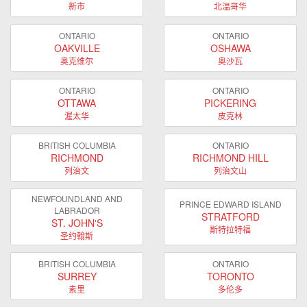
新市
北温哥华
ONTARIO
ONTARIO
OAKVILLE
OSHAWA
奥克维尔
奥沙瓦
ONTARIO
ONTARIO
OTTAWA
PICKERING
渥太华
皮克林
BRITISH COLUMBIA
ONTARIO
RICHMOND
RICHMOND HILL
列治文
列治文山
NEWFOUNDLAND AND
PRINCE EDWARD ISLAND
LABRADOR
STRATFORD
ST. JOHN'S
斯特拉特福
圣约翰斯
BRITISH COLUMBIA
ONTARIO
SURREY
TORONTO
素里
多伦多