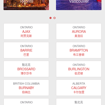
Toronto
Vancouver
ONTARIO
ONTARIO
AJAX
AURORA
阿贾克斯
奥洛拉
ONTARIO
ONTARIO
BARRIE
BRAMPTON
巴里
布兰普顿
魁北克
ONTARIO
BROSSARD
BURLINGTON
博尔莎市
伯灵顿
BRITISH COLUMBIA
ALBERTA
BURNABY
CALGARY
伯纳比
卡尔加里
ONTARIO
魁北克