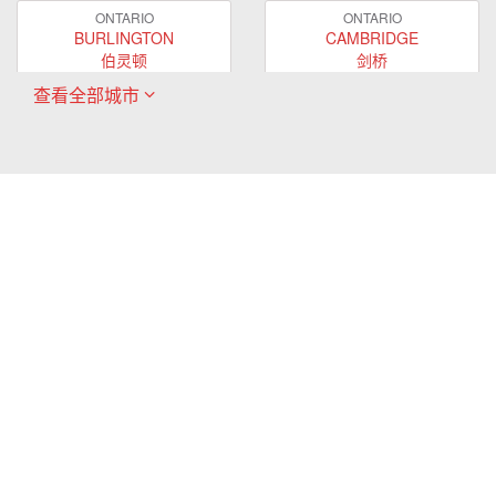
ONTARIO
ONTARIO
BURLINGTON
CAMBRIDGE
伯灵顿
剑桥
查看全部城市
ONTARIO
ONTARIO
EAST GWILLIMBURY
GUELPH
东贵林
圭尔夫
ONTARIO
ONTARIO
HAMILTON
LONDON
哈密尔顿
伦敦
ONTARIO
ONTARIO
MARKHAM
MILTON
万锦
米尔顿
ONTARIO
ONTARIO
MISSISSAUGA
NEWMARKET
密西沙加
新市
ONTARIO
ONTARIO
OAKVILLE
OSHAWA