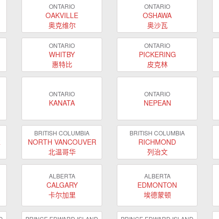
ONTARIO
ONTARIO
OAKVILLE
OSHAWA
奥克维尔
奥沙瓦
ONTARIO
ONTARIO
WHITBY
PICKERING
惠特比
皮克林
ONTARIO
ONTARIO
KANATA
NEPEAN
BRITISH COLUMBIA
BRITISH COLUMBIA
R
NORTH VANCOUVER
RICHMOND
北温哥华
列治文
ALBERTA
ALBERTA
CALGARY
EDMONTON
卡尔加里
埃德蒙顿
D
PRINCE EDWARD ISLAND
PRINCE EDWARD ISLAND