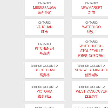
ONTARIO
ONTARIO
MISSISSAUGA
NEWMARKET
密西沙加
新市
ONTARIO
ONTARIO
VAUGHAN
WATERLOO
旺市
滑铁卢
ONTARIO
ONTARIO
WHITCHURCH-
KITCHENER
STOUFFVILLE
基奇纳
惠奇彻-斯托夫维尔
BRITISH COLUMBIA
BRITISH COLUMBIA
COQUITLAM
NEW WESTMINSTE
高贵林
新西斯敏
BRITISH COLUMBIA
BRITISH COLUMBIA
VICTORIA
WEST VANCOUVER
维多利亚
西温哥华
NOVA SCOTIA
PRINCE EDWARD ISLAN