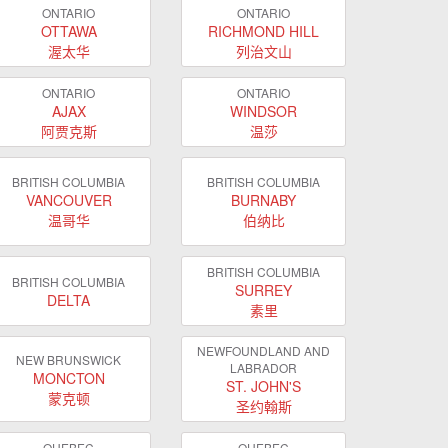
ONTARIO
ONTARIO
OTTAWA
RICHMOND HILL
渥太华
列治文山
ONTARIO
ONTARIO
AJAX
WINDSOR
阿贾克斯
温莎
BRITISH COLUMBIA
BRITISH COLUMBIA
VANCOUVER
BURNABY
温哥华
伯纳比
BRITISH COLUMBIA
BRITISH COLUMBIA
SURREY
DELTA
素里
NEWFOUNDLAND AND
NEW BRUNSWICK
LABRADOR
MONCTON
ST. JOHN'S
蒙克顿
圣约翰斯
QUEBEC
QUEBEC