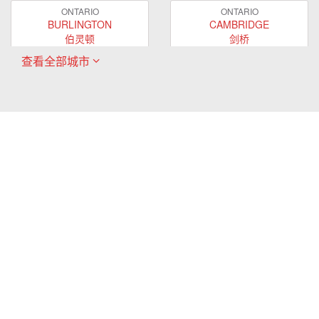
ONTARIO
ONTARIO
BURLINGTON
CAMBRIDGE
伯灵顿
剑桥
查看全部城市
ONTARIO
ONTARIO
EAST GWILLIMBURY
GUELPH
东贵林
圭尔夫
ONTARIO
ONTARIO
HAMILTON
LONDON
哈密尔顿
伦敦
ONTARIO
ONTARIO
MARKHAM
MILTON
万锦
米尔顿
ONTARIO
ONTARIO
MISSISSAUGA
NEWMARKET
密西沙加
新市
ONTARIO
ONTARIO
OAKVILLE
OSHAWA