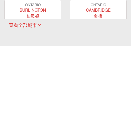
ONTARIO
ONTARIO
BURLINGTON
CAMBRIDGE
伯灵顿
剑桥
查看全部城市
ONTARIO
ONTARIO
EAST GWILLIMBURY
GUELPH
东贵林
圭尔夫
ONTARIO
ONTARIO
HAMILTON
LONDON
哈密尔顿
伦敦
ONTARIO
ONTARIO
MARKHAM
MILTON
万锦
米尔顿
ONTARIO
ONTARIO
MISSISSAUGA
NEWMARKET
密西沙加
新市
ONTARIO
ONTARIO
OAKVILLE
OSHAWA