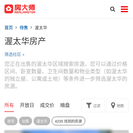
首页
待售
渥太华
渥太华房产
筛选社区
+
您正在出售的渥太华区域搜索房源。您可以通过价格
区间、卧室数量、卫生间数量和物业类型（如渥太华
的独立屋、公寓或土地）等条件进一步筛选渥太华的
房源。
所有
开放日
成交价
暗盘
楼花转让
过滤
地图
民宅
出售
渥太华
4235 找到的房源