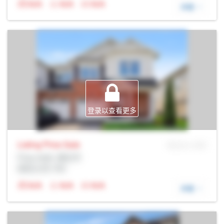
N/A
N/A
N/A
详细
登录以查看更多
Listing Price
Sale
MLS® # SID
Prop Addr, 渥太华
经纪公司: Rltr
N/A
N/A
N/A
详细