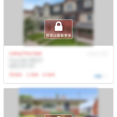
登录以查看更多
Listing Price
Sale
MLS® # SID
Prop Addr, 渥太华
经纪公司: Rltr
N/A
N/A
N/A
详细