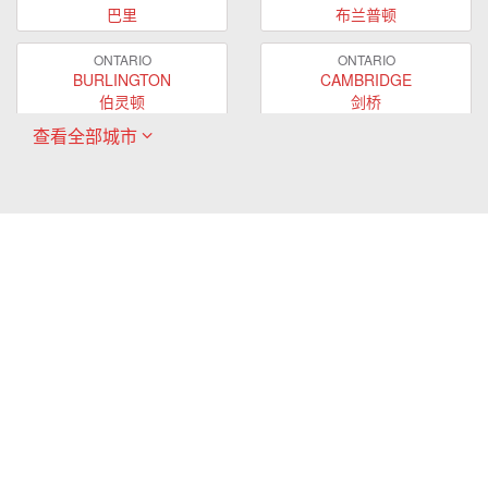
巴里
布兰普顿
ONTARIO
ONTARIO
BURLINGTON
CAMBRIDGE
伯灵顿
剑桥
查看全部城市
ONTARIO
ONTARIO
EAST GWILLIMBURY
GUELPH
东贵林
圭尔夫
ONTARIO
ONTARIO
HAMILTON
LONDON
哈密尔顿
伦敦
ONTARIO
ONTARIO
MARKHAM
MILTON
万锦
米尔顿
ONTARIO
ONTARIO
MISSISSAUGA
NEWMARKET
密西沙加
新市