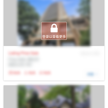
登录以查看更多
Listing Price
Sale
MLS® # SID
Prop Addr, 渥太华
经纪公司: Rltr
N/A
N/A
N/A
详细