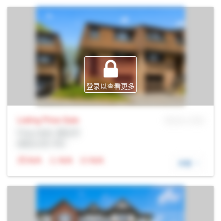
登录以查看更多
Listing Price
Sale
MLS® # SID
Prop Addr, 渥太华
经纪公司: Rltr
N/A
N/A
N/A
详细