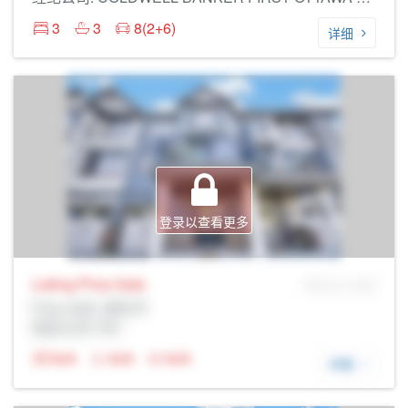
3
3
8(2+6)
详细
登录以查看更多
Listing Price
Sale
MLS® # SID
Prop Addr, 渥太华
经纪公司: Rltr
N/A
N/A
N/A
详细