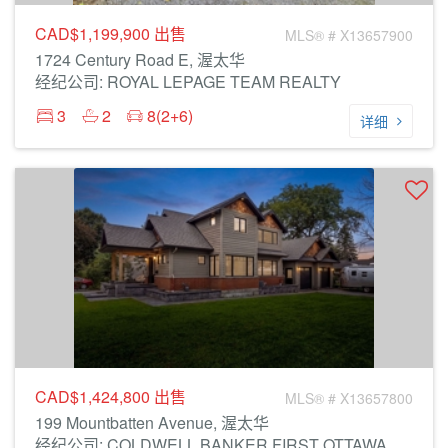
CAD$1,199,900
出售
MLS® # X13657900
1724 Century Road E, 渥太华
经纪公司: ROYAL LEPAGE TEAM REALTY
3
2
8(2+6)
详细
CAD$1,424,800
出售
MLS® # X13657800
199 Mountbatten Avenue, 渥太华
经纪公司: COLDWELL BANKER FIRST OTTAWA REALTY