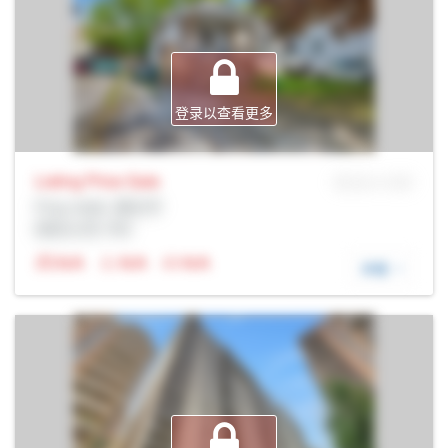
登录以查看更多
Listing Price
Sale
MLS® # SID
Prop Addr, 渥太华
经纪公司: Rltr
N/A
N/A
N/A
详细