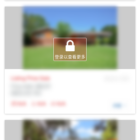
登录以查看更多
Listing Price
Sale
MLS® # SID
Prop Addr, 渥太华
经纪公司: Rltr
N/A
N/A
N/A
详细