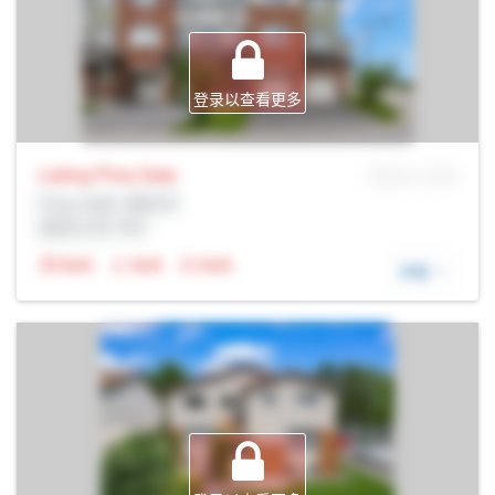
登录以查看更多
Listing Price
Sale
MLS® # SID
Prop Addr, 渥太华
经纪公司: Rltr
N/A
N/A
N/A
详细