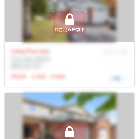
登录以查看更多
Listing Price
Sale
MLS® # SID
Prop Addr, 渥太华
经纪公司: Rltr
N/A
N/A
N/A
详细