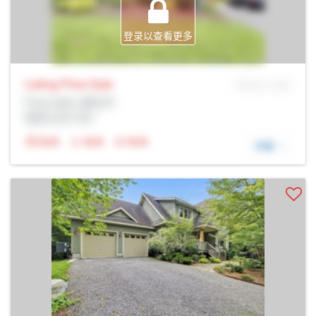
登录以查看更多
Listing Price
Sale
MLS® # SID
Prop Addr, 渥太华
经纪公司: Rltr
N/A
N/A
N/A
详细