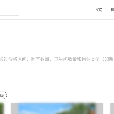
买房
通过价格区间、卧室数量、卫生间数量和物业类型（如新
房源