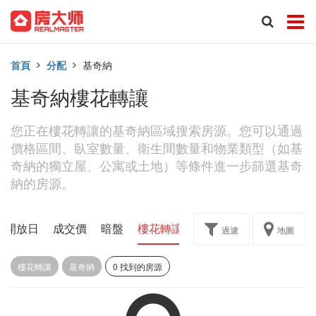
首頁
分配
基奇納
基奇納樓花轉讓
您正在樓花轉讓的基奇納區域搜索房源。您可以通過
價格區間、臥室數量、衛生間數量和物業類型（如基
奇納的獨立屋、公寓或土地）等條件進一步篩選基奇
納的房源。
開放日
成交價
暗盤
樓花轉讓
過濾
地圖
樓花轉讓
基奇納
0 找到的房源