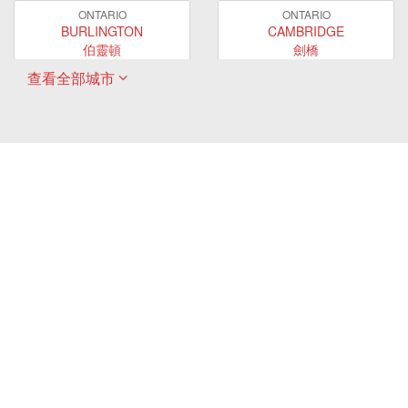
ONTARIO
ONTARIO
BURLINGTON
CAMBRIDGE
伯靈頓
劍橋
查看全部城市
ONTARIO
ONTARIO
EAST GWILLIMBURY
GUELPH
東貴林
圭爾夫
ONTARIO
ONTARIO
HAMILTON
LONDON
哈密爾頓
倫敦
ONTARIO
ONTARIO
MARKHAM
MILTON
萬錦
米爾頓
ONTARIO
ONTARIO
MISSISSAUGA
NEWMARKET
密西沙加
新市
ONTARIO
ONTARIO
OAKVILLE
OSHAWA