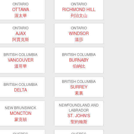
ONTARIO
ONTARIO
OTTAWA
RICHMOND HILL
渥太華
列治文山
ONTARIO
ONTARIO
AJAX
WINDSOR
阿賈克斯
溫莎
BRITISH COLUMBIA
BRITISH COLUMBIA
VANCOUVER
BURNABY
溫哥華
伯納比
BRITISH COLUMBIA
BRITISH COLUMBIA
SURREY
DELTA
素裏
NEWFOUNDLAND AND
NEW BRUNSWICK
LABRADOR
MONCTON
ST. JOHN'S
蒙克頓
聖約翰斯
QUEBEC
QUEBEC