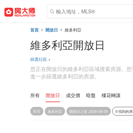
首頁
開放日
維多利亞
維多利亞開放日
篩選社區
+
您正在開放日的維多利亞區域搜索房源。您
進一步篩選維多利亞的房源。
所有
開放日
成交價
暗盤
樓花轉讓
民宅
維多利亞
開放日之前
2026-08-09
0 找到的