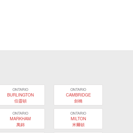
ONTARIO
ONTARIO
BURLINGTON
CAMBRIDGE
伯靈頓
劍橋
ONTARIO
ONTARIO
MARKHAM
MILTON
萬錦
米爾頓