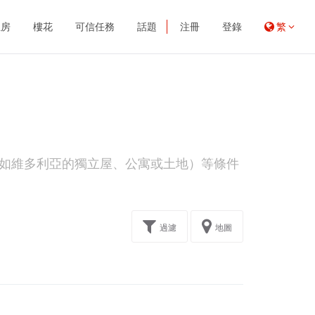
租房
樓花
可信任務
話題
注冊
登錄
繁
如維多利亞的獨立屋、公寓或土地）等條件
過濾
地圖