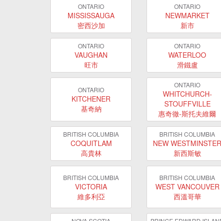
ONTARIO
ONTARIO
MISSISSAUGA
NEWMARKET
密西沙加
新市
ONTARIO
ONTARIO
VAUGHAN
WATERLOO
旺市
滑鐵盧
ONTARIO
ONTARIO
WHITCHURCH-
KITCHENER
STOUFFVILLE
基奇納
惠奇徹-斯托夫維爾
BRITISH COLUMBIA
BRITISH COLUMBIA
COQUITLAM
NEW WESTMINSTE
高貴林
新西斯敏
BRITISH COLUMBIA
BRITISH COLUMBIA
VICTORIA
WEST VANCOUVER
維多利亞
西溫哥華
NOVA SCOTIA
PRINCE EDWARD ISLAN