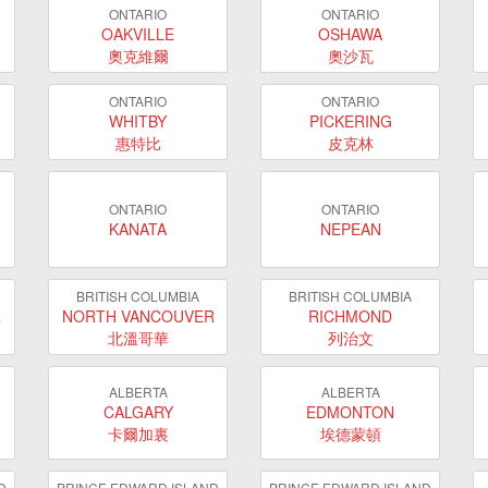
ONTARIO
ONTARIO
OAKVILLE
OSHAWA
奧克維爾
奧沙瓦
ONTARIO
ONTARIO
WHITBY
PICKERING
惠特比
皮克林
ONTARIO
ONTARIO
KANATA
NEPEAN
BRITISH COLUMBIA
BRITISH COLUMBIA
R
NORTH VANCOUVER
RICHMOND
北溫哥華
列治文
ALBERTA
ALBERTA
CALGARY
EDMONTON
卡爾加裏
埃德蒙頓
D
PRINCE EDWARD ISLAND
PRINCE EDWARD ISLAND