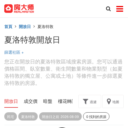
首頁
開放日
夏洛特敦
夏洛特敦開放日
篩選社區
+
您正在開放日的夏洛特敦區域搜索房源。您可以通過
價格區間、臥室數量、衛生間數量和物業類型（如夏
洛特敦的獨立屋、公寓或土地）等條件進一步篩選夏
洛特敦的房源。
開放日
成交價
暗盤
樓花轉讓
過濾
地圖
民宅
夏洛特敦
開放日之前
2026-08-09
0 找到的房源