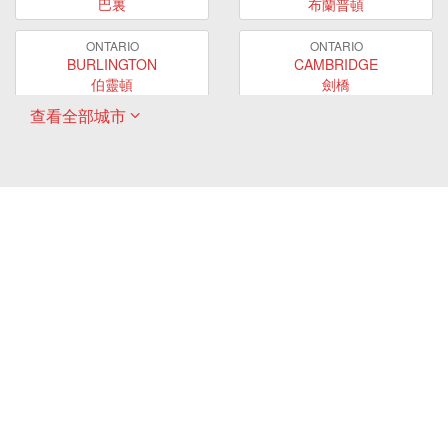
巴裏
布蘭普頓
ONTARIO
ONTARIO
BURLINGTON
CAMBRIDGE
伯靈頓
劍橋
查看全部城市
ONTARIO
ONTARIO
EAST GWILLIMBURY
GUELPH
東貴林
圭爾夫
ONTARIO
ONTARIO
HAMILTON
LONDON
哈密爾頓
倫敦
ONTARIO
ONTARIO
MARKHAM
MILTON
萬錦
米爾頓
ONTARIO
ONTARIO
MISSISSAUGA
NEWMARKET
密西沙加
新市
ONTARIO
ONTARIO