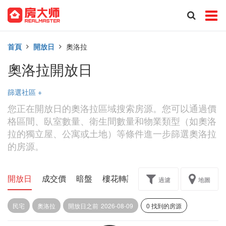
首頁
開放日
奧洛拉
奧洛拉開放日
篩選社區
+
您正在開放日的奧洛拉區域搜索房源。您可以通過價
格區間、臥室數量、衛生間數量和物業類型（如奧洛
拉的獨立屋、公寓或土地）等條件進一步篩選奧洛拉
的房源。
開放日
成交價
暗盤
樓花轉讓
過濾
地圖
民宅
奧洛拉
開放日之前
2026-08-09
0 找到的房源