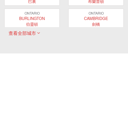
巴裏
布蘭普頓
ONTARIO
ONTARIO
BURLINGTON
CAMBRIDGE
伯靈頓
劍橋
查看全部城市
ONTARIO
ONTARIO
EAST GWILLIMBURY
GUELPH
東貴林
圭爾夫
ONTARIO
ONTARIO
HAMILTON
LONDON
哈密爾頓
倫敦
ONTARIO
ONTARIO
MARKHAM
MILTON
萬錦
米爾頓
ONTARIO
ONTARIO
MISSISSAUGA
NEWMARKET
密西沙加
新市
ONTARIO
ONTARIO