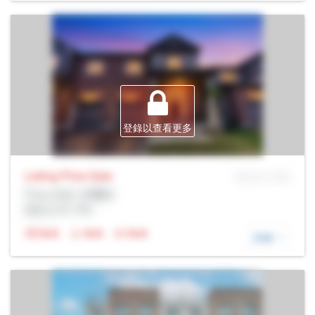
登錄以查看更多
Listing Price
Sale
MLS® # SID
Prop Addr, 米爾頓
經紀公司: Rltr
N/A
N/A
N/A
詳細