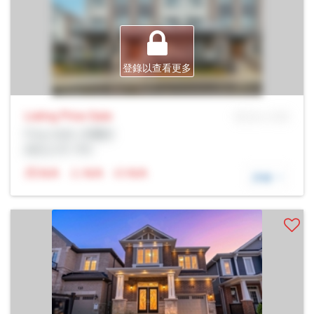
登錄以查看更多
Listing Price
Sale
MLS® # SID
Prop Addr, 米爾頓
經紀公司: Rltr
N/A
N/A
N/A
詳細