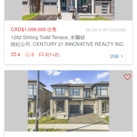
CAD$1,099,000
出售
MLS® # W13640082
1282 Stirling Todd Terrace, 米爾頓
經紀公司: CENTURY 21 INNOVATIVE REALTY INC.
4
3
3(1+2)
詳細