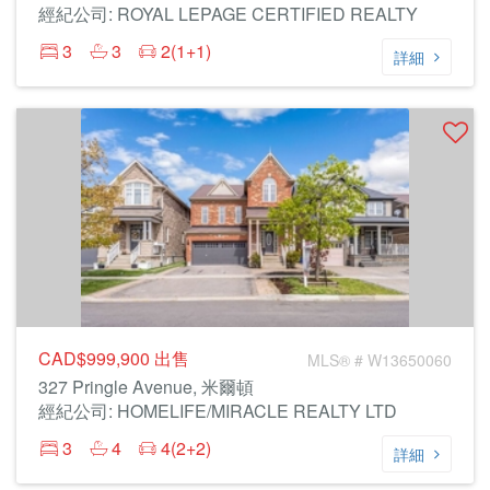
經紀公司: ROYAL LEPAGE CERTIFIED REALTY
3
3
2(1+1)
詳細
CAD$999,900
出售
MLS® # W13650060
327 Pringle Avenue, 米爾頓
經紀公司: HOMELIFE/MIRACLE REALTY LTD
3
4
4(2+2)
詳細