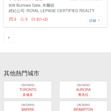
938 Burrows Gate, 米爾頓
經紀公司: ROYAL LEPAGE CERTIFIED REALTY
3
3
2(1+2)
詳細
其他熱門城市
ONTARIO
ONTARIO
TORONTO
AURORA
多倫多
奧洛拉
ONTARIO
ONTARIO
BARRIE
BRAMPTON