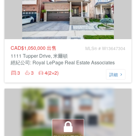
CAD$1,050,000
出售
MLS® # W13647304
1111 Tupper Drive, 米爾頓
經紀公司: Royal LePage Real Estate Associates
3
3
4(2+2)
詳細