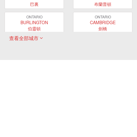
巴裏
布蘭普頓
ONTARIO
ONTARIO
BURLINGTON
CAMBRIDGE
伯靈頓
劍橋
查看全部城市
ONTARIO
ONTARIO
EAST GWILLIMBURY
GUELPH
東貴林
圭爾夫
ONTARIO
ONTARIO
HAMILTON
LONDON
哈密爾頓
倫敦
ONTARIO
ONTARIO
MARKHAM
MILTON
萬錦
米爾頓
ONTARIO
ONTARIO
MISSISSAUGA
NEWMARKET
密西沙加
新市