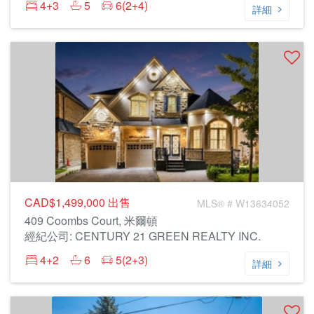
4+3
5
6(2+4)
詳細
CAD$1,499,000
出售
MLS® # W13634052
409 Coombs Court, 米爾頓
經紀公司: CENTURY 21 GREEN REALTY INC.
4+2
6
5(2+3)
詳細