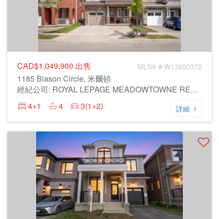
CAD$1,049,900
出售
MLS® # W13650372
1185 Biason Circle, 米爾頓
經紀公司: ROYAL LEPAGE MEADOWTOWNE REALTY
4+1
4
3(1+2)
詳細