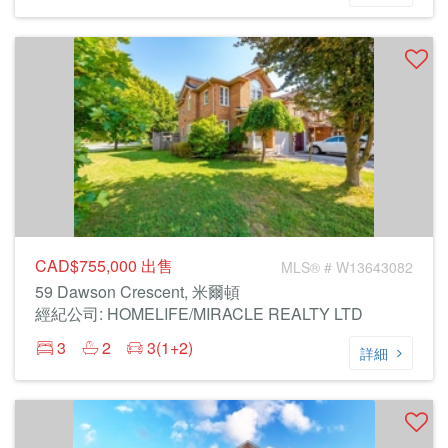
CAD$755,000
出售
MLS® # W13643082
59 Dawson Crescent, 米爾頓
經紀公司: HOMELIFE/MIRACLE REALTY LTD
3
2
3(1+2)
詳細