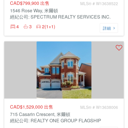
CAD$799,900
出售
MLS® # W13638522
1546 Rose Way, 米爾頓
經紀公司: SPECTRUM REALTY SERVICES INC.
4
3
2(1+1)
詳細
CAD$1,529,000
出售
MLS® # W13638006
715 Casarin Crescent, 米爾頓
經紀公司: REALTY ONE GROUP FLAGSHIP