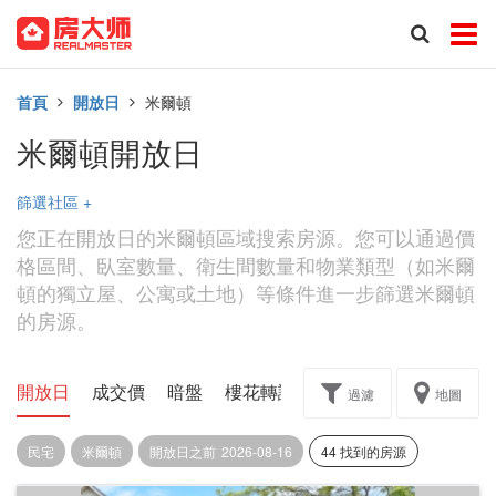
首頁
開放日
米爾頓
米爾頓開放日
篩選社區
+
您正在開放日的米爾頓區域搜索房源。您可以通過價
格區間、臥室數量、衛生間數量和物業類型（如米爾
頓的獨立屋、公寓或土地）等條件進一步篩選米爾頓
的房源。
開放日
成交價
暗盤
樓花轉讓
過濾
地圖
民宅
米爾頓
開放日之前
2026-08-16
44 找到的房源