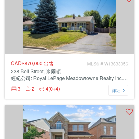
CAD$870,000
出售
MLS® # W13633056
228 Bell Street, 米爾頓
經紀公司: Royal LePage Meadowtowne Realty Inc., Brokerage
3
2
4(0+4)
詳細