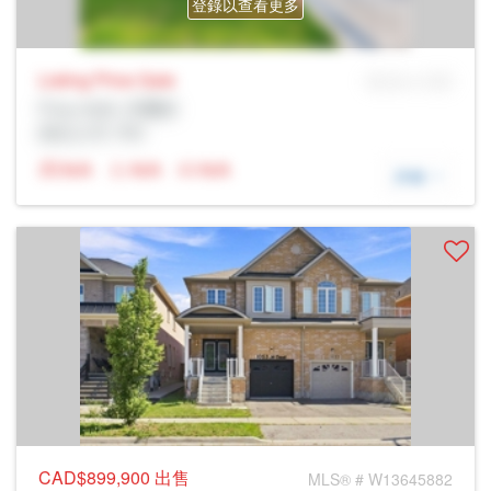
登錄以查看更多
Listing Price
Sale
MLS® # SID
Prop Addr, 米爾頓
經紀公司: Rltr
N/A
N/A
N/A
詳細
CAD$899,900
出售
MLS® # W13645882