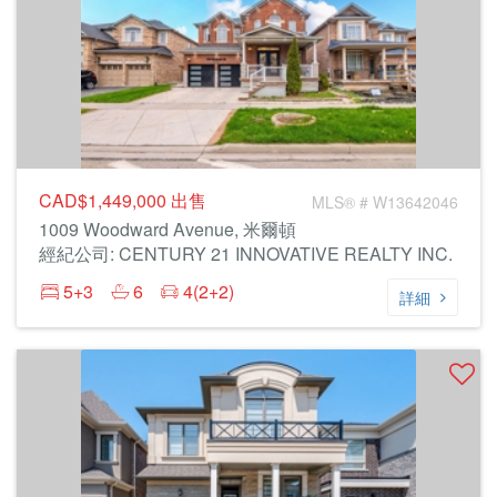
CAD$1,449,000
出售
MLS® # W13642046
1009 Woodward Avenue, 米爾頓
經紀公司: CENTURY 21 INNOVATIVE REALTY INC.
5+3
6
4(2+2)
詳細