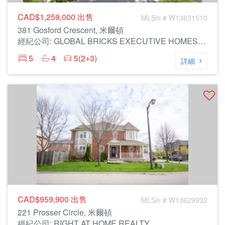
CAD$1,259,000
出售
MLS® # W13631510
381 Gosford Crescent, 米爾頓
經紀公司: GLOBAL BRICKS EXECUTIVE HOMES REALTY
5
4
5(2+3)
詳細
CAD$959,900
出售
MLS® # W13629932
221 Prosser Circle, 米爾頓
經紀公司: RIGHT AT HOME REALTY