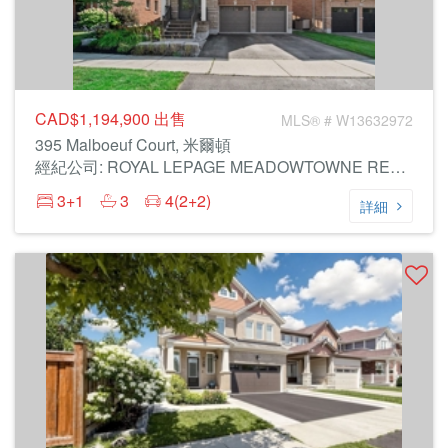
CAD$1,194,900
出售
MLS® # W13632972
395 Malboeuf Court, 米爾頓
經紀公司: ROYAL LEPAGE MEADOWTOWNE REALTY
3+1
3
4(2+2)
詳細