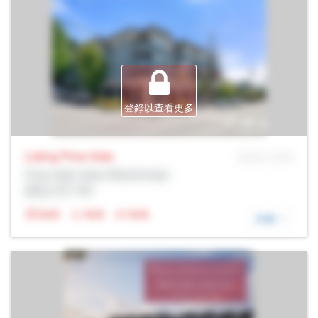
登錄以查看更多
Listing Price
Sale
MLS® # SID
Prop Addr, New Westminster
經紀公司: Rltr
N/A
N/A
N/A
詳細