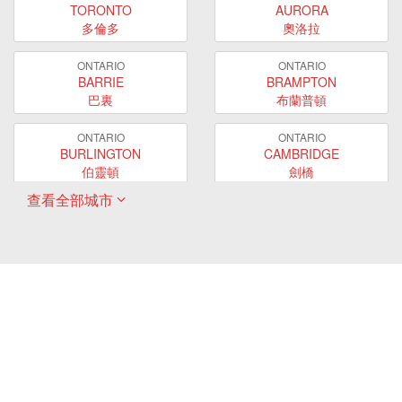
TORONTO
AURORA
多倫多
奧洛拉
ONTARIO
ONTARIO
BARRIE
BRAMPTON
巴裏
布蘭普頓
ONTARIO
ONTARIO
BURLINGTON
CAMBRIDGE
伯靈頓
劍橋
查看全部城市
ONTARIO
ONTARIO
EAST GWILLIMBURY
GUELPH
東貴林
圭爾夫
ONTARIO
ONTARIO
HAMILTON
LONDON
哈密爾頓
倫敦
ONTARIO
ONTARIO
MARKHAM
MILTON
萬錦
米爾頓