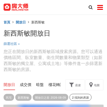
首頁
開放日
新西斯敏
新西斯敏開放日
篩選社區
+
您正在開放日的新西斯敏區域搜索房源。您可以通過
價格區間、臥室數量、衛生間數量和物業類型（如新
西斯敏的獨立屋、公寓或土地）等條件進一步篩選新
西斯敏的房源。
開放日
成交價
暗盤
樓花轉讓
過濾
地圖
民宅
新西斯敏
開放日之前
2026-08-09
2 找到的房源