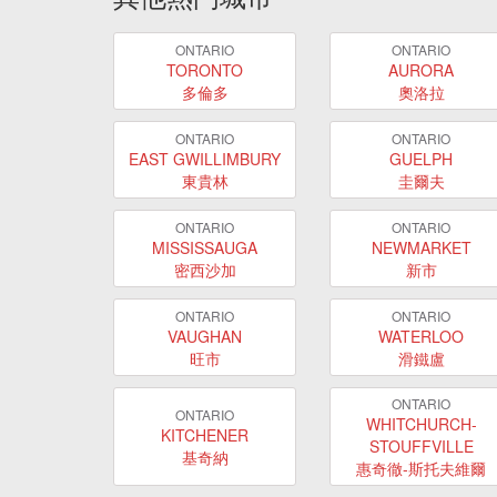
ONTARIO
ONTARIO
TORONTO
AURORA
多倫多
奧洛拉
ONTARIO
ONTARIO
EAST GWILLIMBURY
GUELPH
東貴林
圭爾夫
ONTARIO
ONTARIO
MISSISSAUGA
NEWMARKET
密西沙加
新市
ONTARIO
ONTARIO
VAUGHAN
WATERLOO
旺市
滑鐵盧
ONTARIO
ONTARIO
WHITCHURCH-
KITCHENER
STOUFFVILLE
基奇納
惠奇徹-斯托夫維爾