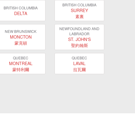
BRITISH COLUMBIA
BRITISH COLUMBIA
SURREY
DELTA
素裏
NEWFOUNDLAND AND
NEW BRUNSWICK
LABRADOR
MONCTON
ST. JOHN'S
蒙克頓
聖約翰斯
QUEBEC
QUEBEC
MONTREAL
LAVAL
蒙特利爾
拉瓦爾