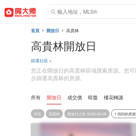
首頁
開放日
高貴林
高貴林開放日
篩選社區
+
您正在開放日的高貴林區域搜索房源。您可
步篩選高貴林的房源。
所有
開放日
成交價
暗盤
樓花轉讓
民宅
高貴林
開放日之前
2026-08-09
1 找到的房源