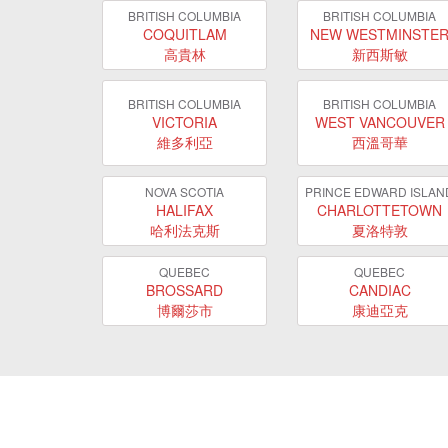
BRITISH COLUMBIA
BRITISH COLUMBIA
COQUITLAM
NEW WESTMINSTE
高貴林
新西斯敏
BRITISH COLUMBIA
BRITISH COLUMBIA
VICTORIA
WEST VANCOUVER
維多利亞
西溫哥華
NOVA SCOTIA
PRINCE EDWARD ISLAN
HALIFAX
CHARLOTTETOWN
哈利法克斯
夏洛特敦
QUEBEC
QUEBEC
BROSSARD
CANDIAC
博爾莎市
康迪亞克