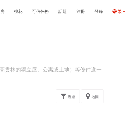
租房
樓花
可信任務
話題
注冊
登錄
繁
高貴林的獨立屋、公寓或土地）等條件進一
過濾
地圖