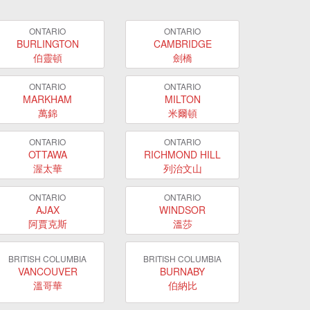
ONTARIO
ONTARIO
BURLINGTON
CAMBRIDGE
伯靈頓
劍橋
ONTARIO
ONTARIO
MARKHAM
MILTON
萬錦
米爾頓
ONTARIO
ONTARIO
OTTAWA
RICHMOND HILL
渥太華
列治文山
ONTARIO
ONTARIO
AJAX
WINDSOR
阿賈克斯
溫莎
BRITISH COLUMBIA
BRITISH COLUMBIA
VANCOUVER
BURNABY
溫哥華
伯納比