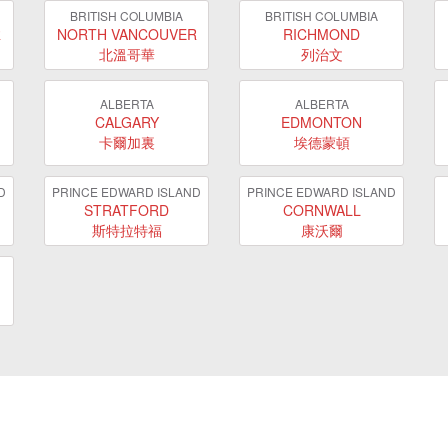
BRITISH COLUMBIA
BRITISH COLUMBIA
R
NORTH VANCOUVER
RICHMOND
北溫哥華
列治文
ALBERTA
ALBERTA
CALGARY
EDMONTON
卡爾加裏
埃德蒙頓
D
PRINCE EDWARD ISLAND
PRINCE EDWARD ISLAND
STRATFORD
CORNWALL
斯特拉特福
康沃爾