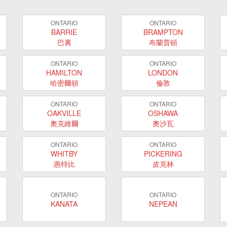
ONTARIO
ONTARIO
BARRIE
BRAMPTON
巴裏
布蘭普頓
ONTARIO
ONTARIO
HAMILTON
LONDON
哈密爾頓
倫敦
ONTARIO
ONTARIO
OAKVILLE
OSHAWA
奧克維爾
奧沙瓦
ONTARIO
ONTARIO
WHITBY
PICKERING
惠特比
皮克林
ONTARIO
ONTARIO
KANATA
NEPEAN