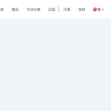
租房
樓花
可信任務
話題
注冊
登錄
繁