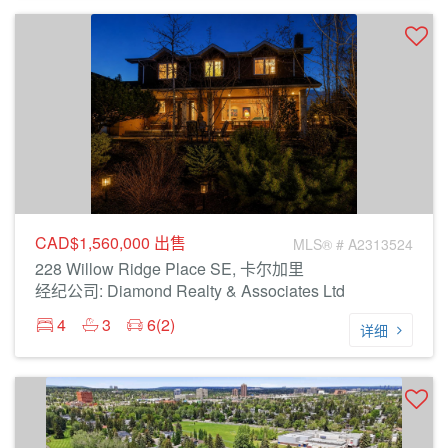
CAD$1,560,000
出售
MLS® # A2313524
228 Willow Ridge Place SE, 卡尔加里
经纪公司: Diamond Realty & Associates Ltd
4
3
6(2)
详细