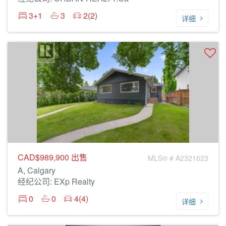
3+1
3
2(2)
详细
CAD$989,900
出售
MLS® # A2321623
A, Calgary
经纪公司: EXp Realty
0
0
4(4)
详细