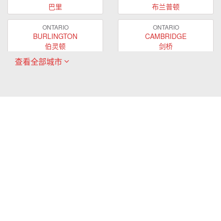
巴里
布兰普顿
ONTARIO
ONTARIO
BURLINGTON
CAMBRIDGE
伯灵顿
剑桥
查看全部城市
ONTARIO
ONTARIO
EAST GWILLIMBURY
GUELPH
东贵林
圭尔夫
ONTARIO
ONTARIO
HAMILTON
LONDON
哈密尔顿
伦敦
ONTARIO
ONTARIO
MARKHAM
MILTON
万锦
米尔顿
ONTARIO
ONTARIO
MISSISSAUGA
NEWMARKET
密西沙加
新市