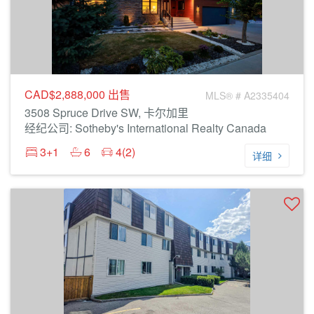
CAD$2,888,000
出售
MLS® # A2335404
3508 Spruce Drive SW, 卡尔加里
经纪公司: Sotheby's International Realty Canada
3+1
6
4(2)
详细