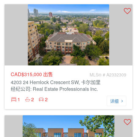
CAD$315,000
出售
MLS® # A2332309
4203 24 Hemlock Crescent SW, 卡尔加里
经纪公司: Real Estate Professionals Inc.
1
2
2
详细