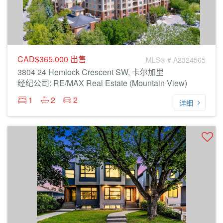
CAD$365,000
出售
MLS® # A2324565
3804 24 Hemlock Crescent SW, 卡尔加里
经纪公司: RE/MAX Real Estate (Mountain View)
1
2
2
详细