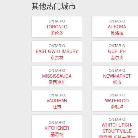
其他热门城市
ONTARIO
ONTARIO
TORONTO
AURORA
多伦多
奥洛拉
ONTARIO
ONTARIO
EAST GWILLIMBURY
GUELPH
东贵林
圭尔夫
ONTARIO
ONTARIO
MISSISSAUGA
NEWMARKET
密西沙加
新市
ONTARIO
ONTARIO
VAUGHAN
WATERLOO
旺市
滑铁卢
ONTARIO
ONTARIO
WHITCHURCH-
KITCHENER
STOUFFVILLE
基奇纳
惠奇彻-斯托夫维尔