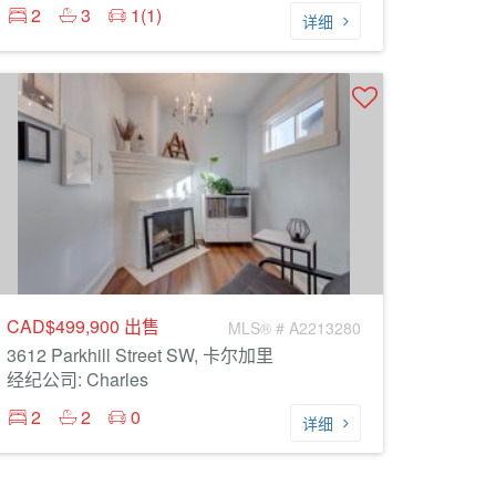
2
3
1(1)
详细
CAD$499,900
出售
MLS® # A2213280
3612 Parkhill Street SW, 卡尔加里
经纪公司: Charles
2
2
0
详细