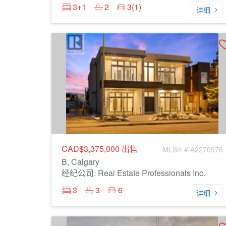
3+1
2
3(1)
详细
CAD$3,375,000
出售
MLS® # A2270976
B, Calgary
经纪公司: Real Estate Professionals Inc.
3
3
6
详细