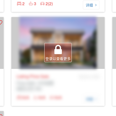
2
3
2(2)
详细
登录以查看更多
Listing Price
Sale
MLS® # SID
Prop Addr, 卡尔加里
经纪公司: Rltr
N/A
N/A
N/A
详细