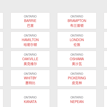
ONTARIO
ONTARIO
BARRIE
BRAMPTON
巴里
布兰普顿
ONTARIO
ONTARIO
HAMILTON
LONDON
哈密尔顿
伦敦
ONTARIO
ONTARIO
OAKVILLE
OSHAWA
奥克维尔
奥沙瓦
ONTARIO
ONTARIO
WHITBY
PICKERING
惠特比
皮克林
ONTARIO
ONTARIO
KANATA
NEPEAN