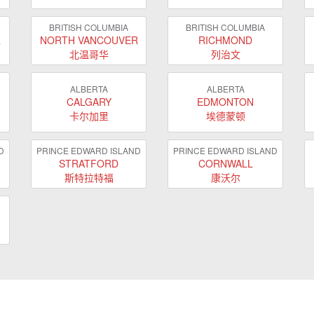
BRITISH COLUMBIA
BRITISH COLUMBIA
R
NORTH VANCOUVER
RICHMOND
北温哥华
列治文
ALBERTA
ALBERTA
CALGARY
EDMONTON
卡尔加里
埃德蒙顿
D
PRINCE EDWARD ISLAND
PRINCE EDWARD ISLAND
STRATFORD
CORNWALL
斯特拉特福
康沃尔