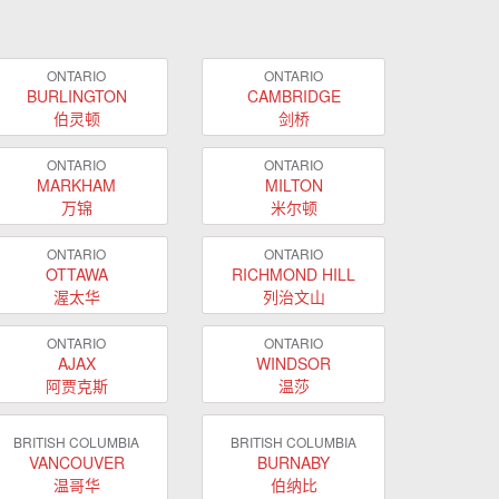
ONTARIO
ONTARIO
BURLINGTON
CAMBRIDGE
伯灵顿
剑桥
ONTARIO
ONTARIO
MARKHAM
MILTON
万锦
米尔顿
ONTARIO
ONTARIO
OTTAWA
RICHMOND HILL
渥太华
列治文山
ONTARIO
ONTARIO
AJAX
WINDSOR
阿贾克斯
温莎
BRITISH COLUMBIA
BRITISH COLUMBIA
VANCOUVER
BURNABY
温哥华
伯纳比