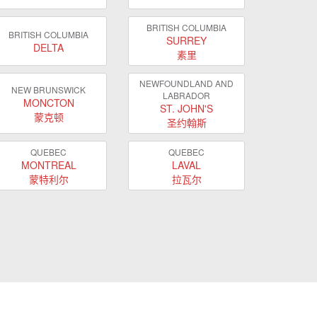
BRITISH COLUMBIA
BRITISH COLUMBIA
SURREY
DELTA
素里
NEWFOUNDLAND AND
NEW BRUNSWICK
LABRADOR
MONCTON
ST. JOHN'S
蒙克顿
圣约翰斯
QUEBEC
QUEBEC
MONTREAL
LAVAL
蒙特利尔
拉瓦尔