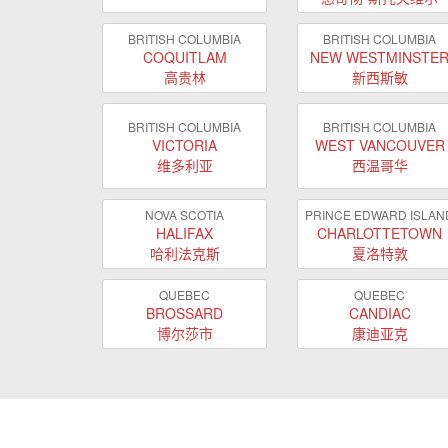
BRITISH COLUMBIA
BRITISH COLUMBIA
COQUITLAM
NEW WESTMINSTE
高贵林
新西斯敏
BRITISH COLUMBIA
BRITISH COLUMBIA
VICTORIA
WEST VANCOUVER
维多利亚
西温哥华
NOVA SCOTIA
PRINCE EDWARD ISLAN
HALIFAX
CHARLOTTETOWN
哈利法克斯
夏洛特敦
QUEBEC
QUEBEC
BROSSARD
CANDIAC
博尔莎市
康迪亚克