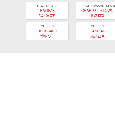
NOVA SCOTIA
PRINCE EDWARD ISLAN
HALIFAX
CHARLOTTETOWN
哈利法克斯
夏洛特敦
QUEBEC
QUEBEC
BROSSARD
CANDIAC
博尔莎市
康迪亚克