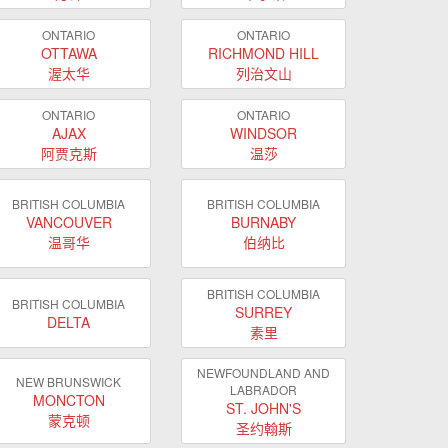
ONTARIO
ONTARIO
OTTAWA
RICHMOND HILL
渥太华
列治文山
ONTARIO
ONTARIO
AJAX
WINDSOR
阿贾克斯
温莎
BRITISH COLUMBIA
BRITISH COLUMBIA
VANCOUVER
BURNABY
温哥华
伯纳比
BRITISH COLUMBIA
BRITISH COLUMBIA
SURREY
DELTA
素里
NEWFOUNDLAND AND
NEW BRUNSWICK
LABRADOR
MONCTON
ST. JOHN'S
蒙克顿
圣约翰斯