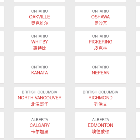
ONTARIO
ONTARIO
OAKVILLE
OSHAWA
奥克维尔
奥沙瓦
ONTARIO
ONTARIO
WHITBY
PICKERING
惠特比
皮克林
ONTARIO
ONTARIO
KANATA
NEPEAN
BRITISH COLUMBIA
BRITISH COLUMBIA
R
NORTH VANCOUVER
RICHMOND
北温哥华
列治文
ALBERTA
ALBERTA
CALGARY
EDMONTON
卡尔加里
埃德蒙顿