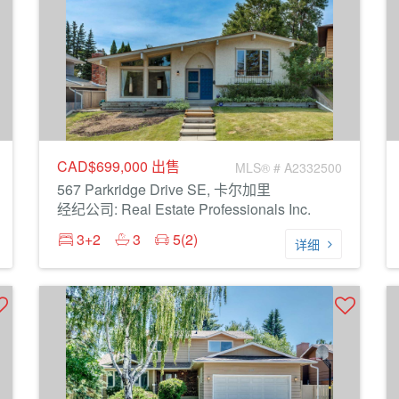
CAD$699,000
出售
MLS® # A2332500
567 Parkridge Drive SE, 卡尔加里
经纪公司: Real Estate Professionals Inc.
3+2
3
5(2)
详细