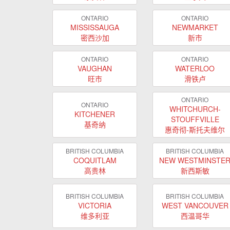
ONTARIO
ONTARIO
MISSISSAUGA
NEWMARKET
密西沙加
新市
ONTARIO
ONTARIO
VAUGHAN
WATERLOO
旺市
滑铁卢
ONTARIO
ONTARIO
WHITCHURCH-
KITCHENER
STOUFFVILLE
基奇纳
惠奇彻-斯托夫维尔
BRITISH COLUMBIA
BRITISH COLUMBIA
COQUITLAM
NEW WESTMINSTE
高贵林
新西斯敏
BRITISH COLUMBIA
BRITISH COLUMBIA
VICTORIA
WEST VANCOUVER
维多利亚
西温哥华