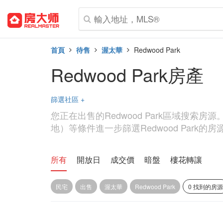
首頁
待售
渥太華
Redwood Park
Redwood Park房產
篩選社區
+
您正在出售的Redwood Park區域搜索
地）等條件進一步篩選Redwood Park的房
所有
開放日
成交價
暗盤
樓花轉讓
民宅
出售
渥太華
Redwood Park
0 找到的房源