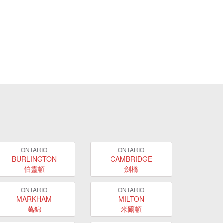
ONTARIO
ONTARIO
BURLINGTON
CAMBRIDGE
伯靈頓
劍橋
ONTARIO
ONTARIO
MARKHAM
MILTON
萬錦
米爾頓