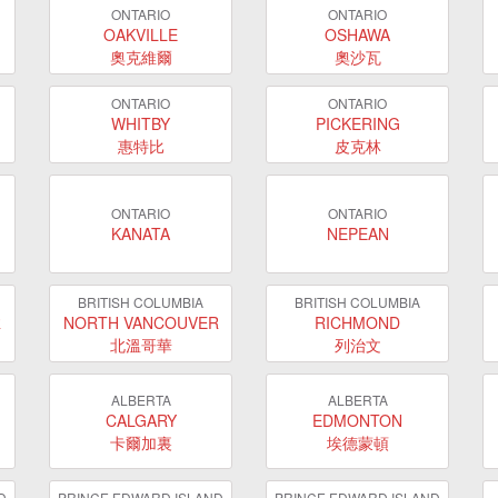
ONTARIO
ONTARIO
OAKVILLE
OSHAWA
奧克維爾
奧沙瓦
ONTARIO
ONTARIO
WHITBY
PICKERING
惠特比
皮克林
ONTARIO
ONTARIO
KANATA
NEPEAN
BRITISH COLUMBIA
BRITISH COLUMBIA
R
NORTH VANCOUVER
RICHMOND
北溫哥華
列治文
ALBERTA
ALBERTA
CALGARY
EDMONTON
卡爾加裏
埃德蒙頓
D
PRINCE EDWARD ISLAND
PRINCE EDWARD ISLAND