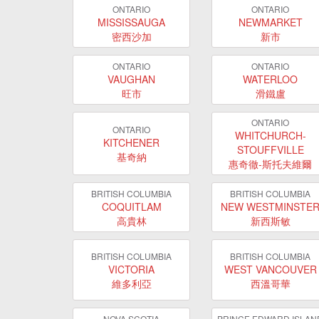
ONTARIO
ONTARIO
MISSISSAUGA
NEWMARKET
密西沙加
新市
ONTARIO
ONTARIO
VAUGHAN
WATERLOO
旺市
滑鐵盧
ONTARIO
ONTARIO
WHITCHURCH-
KITCHENER
STOUFFVILLE
基奇納
惠奇徹-斯托夫維爾
BRITISH COLUMBIA
BRITISH COLUMBIA
COQUITLAM
NEW WESTMINSTE
高貴林
新西斯敏
BRITISH COLUMBIA
BRITISH COLUMBIA
VICTORIA
WEST VANCOUVER
維多利亞
西溫哥華
NOVA SCOTIA
PRINCE EDWARD ISLAN