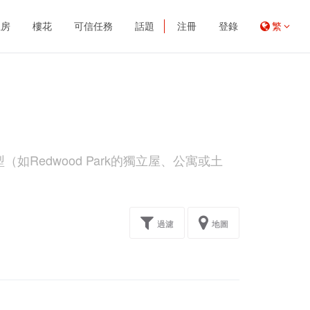
租房
樓花
可信任務
話題
注冊
登錄
繁
如Redwood Park的獨立屋、公寓或土
過濾
地圖