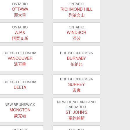
ONTARIO
ONTARIO
OTTAWA
RICHMOND HILL
渥太華
列治文山
ONTARIO
ONTARIO
AJAX
WINDSOR
阿賈克斯
溫莎
BRITISH COLUMBIA
BRITISH COLUMBIA
VANCOUVER
BURNABY
溫哥華
伯納比
BRITISH COLUMBIA
BRITISH COLUMBIA
SURREY
DELTA
素裏
NEWFOUNDLAND AND
NEW BRUNSWICK
LABRADOR
MONCTON
ST. JOHN'S
蒙克頓
聖約翰斯
QUEBEC
QUEBEC