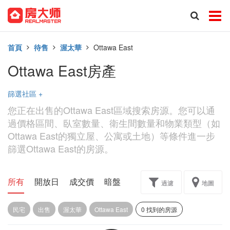
首頁
待售
渥太華
Ottawa East
Ottawa East房產
篩選社區
+
您正在出售的Ottawa East區域搜索房源。您可以通
過價格區間、臥室數量、衛生間數量和物業類型（如
Ottawa East的獨立屋、公寓或土地）等條件進一步
篩選Ottawa East的房源。
所有
開放日
成交價
暗盤
樓花轉讓
過濾
地圖
民宅
出售
渥太華
Ottawa East
0 找到的房源