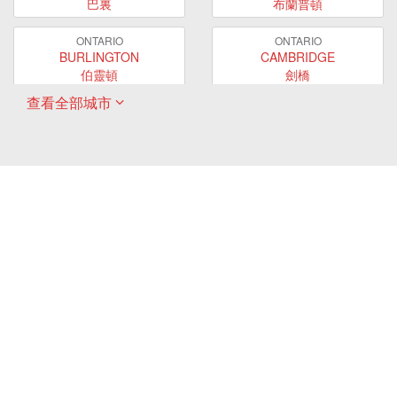
巴裏
布蘭普頓
ONTARIO
ONTARIO
BURLINGTON
CAMBRIDGE
伯靈頓
劍橋
查看全部城市
ONTARIO
ONTARIO
EAST GWILLIMBURY
GUELPH
東貴林
圭爾夫
ONTARIO
ONTARIO
HAMILTON
LONDON
哈密爾頓
倫敦
ONTARIO
ONTARIO
MARKHAM
MILTON
萬錦
米爾頓
ONTARIO
ONTARIO
MISSISSAUGA
NEWMARKET
密西沙加
新市
ONTARIO
ONTARIO