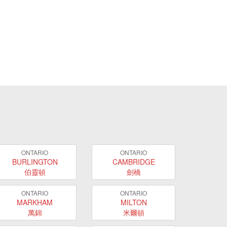
ONTARIO
ONTARIO
BURLINGTON
CAMBRIDGE
伯靈頓
劍橋
ONTARIO
ONTARIO
MARKHAM
MILTON
萬錦
米爾頓