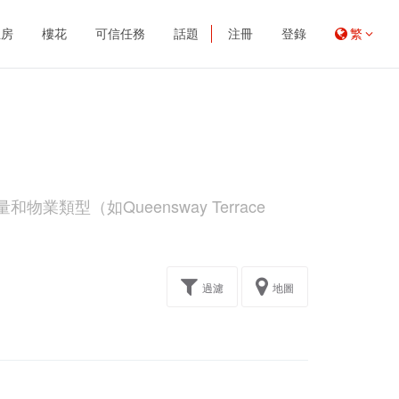
租房
樓花
可信任務
話題
注冊
登錄
繁
業類型（如Queensway Terrace
過濾
地圖