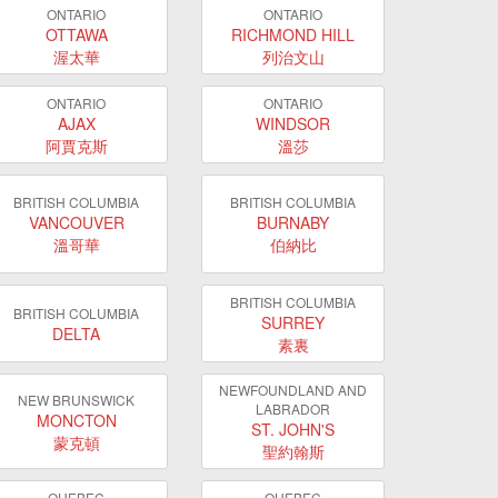
ONTARIO
ONTARIO
OTTAWA
RICHMOND HILL
渥太華
列治文山
ONTARIO
ONTARIO
AJAX
WINDSOR
阿賈克斯
溫莎
BRITISH COLUMBIA
BRITISH COLUMBIA
VANCOUVER
BURNABY
溫哥華
伯納比
BRITISH COLUMBIA
BRITISH COLUMBIA
SURREY
DELTA
素裏
NEWFOUNDLAND AND
NEW BRUNSWICK
LABRADOR
MONCTON
ST. JOHN'S
蒙克頓
聖約翰斯
QUEBEC
QUEBEC