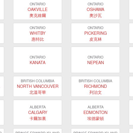
ONTARIO
ONTARIO
OAKVILLE
OSHAWA
奧克維爾
奧沙瓦
ONTARIO
ONTARIO
WHITBY
PICKERING
惠特比
皮克林
ONTARIO
ONTARIO
KANATA
NEPEAN
BRITISH COLUMBIA
BRITISH COLUMBIA
R
NORTH VANCOUVER
RICHMOND
北溫哥華
列治文
ALBERTA
ALBERTA
CALGARY
EDMONTON
卡爾加裏
埃德蒙頓
D
PRINCE EDWARD ISLAND
PRINCE EDWARD ISLAND