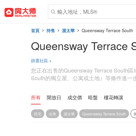
首頁
待售
渥太華
Queensway Terrace South
Queensway Terrace
篩選社區
+
您正在出售的Queensway Terrace S
South的獨立屋、公寓或土地）等條件進一步篩選Qu
所有
開放日
成交價
暗盤
樓花轉讓
民宅
出售
渥太華
Queensway Terrace South