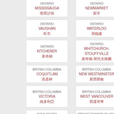
ONTARIO
ONTARIO
MISSISSAUGA
NEWMARKET
密西沙加
新市
ONTARIO
ONTARIO
VAUGHAN
WATERLOO
旺市
滑鐵盧
ONTARIO
ONTARIO
WHITCHURCH-
KITCHENER
STOUFFVILLE
基奇納
惠奇徹-斯托夫維爾
BRITISH COLUMBIA
BRITISH COLUMBIA
COQUITLAM
NEW WESTMINSTE
高貴林
新西斯敏
BRITISH COLUMBIA
BRITISH COLUMBIA
VICTORIA
WEST VANCOUVER
維多利亞
西溫哥華
NOVA SCOTIA
PRINCE EDWARD ISLAN