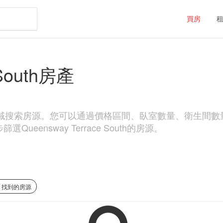
買房
 South房產
outh區域搜索房源。您可以通過價格區間、臥室數量、衛生間數量和物
eensway Terrace South的房源。
0 找到的房源