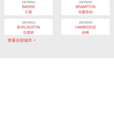
ONTARIO
ONTARIO
BARRIE
BRAMPTON
巴裏
布蘭普頓
ONTARIO
ONTARIO
BURLINGTON
CAMBRIDGE
伯靈頓
劍橋
查看全部城市
ONTARIO
ONTARIO
EAST GWILLIMBURY
GUELPH
東貴林
圭爾夫
ONTARIO
ONTARIO
HAMILTON
LONDON
哈密爾頓
倫敦
ONTARIO
ONTARIO
MARKHAM
MILTON
萬錦
米爾頓
ONTARIO
ONTARIO
MISSISSAUGA
NEWMARKET
密西沙加
新市