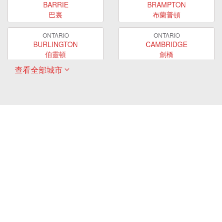
BARRIE
BRAMPTON
巴裏
布蘭普頓
ONTARIO
ONTARIO
BURLINGTON
CAMBRIDGE
伯靈頓
劍橋
查看全部城市
ONTARIO
ONTARIO
EAST GWILLIMBURY
GUELPH
東貴林
圭爾夫
ONTARIO
ONTARIO
HAMILTON
LONDON
哈密爾頓
倫敦
ONTARIO
ONTARIO
MARKHAM
MILTON
萬錦
米爾頓
ONTARIO
ONTARIO
MISSISSAUGA
NEWMARKET
密西沙加
新市