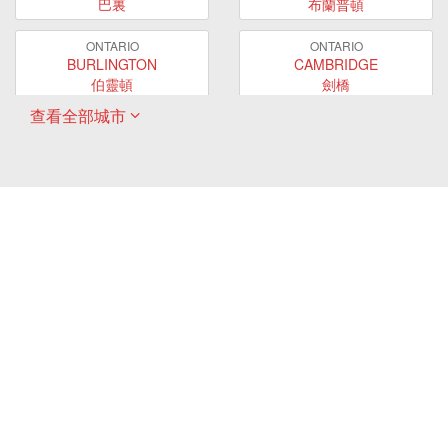
巴裏
布蘭普頓
ONTARIO
ONTARIO
BURLINGTON
CAMBRIDGE
伯靈頓
劍橋
查看全部城市
ONTARIO
ONTARIO
EAST GWILLIMBURY
GUELPH
東貴林
圭爾夫
ONTARIO
ONTARIO
HAMILTON
LONDON
哈密爾頓
倫敦
ONTARIO
ONTARIO
MARKHAM
MILTON
萬錦
米爾頓
ONTARIO
ONTARIO
MISSISSAUGA
NEWMARKET
密西沙加
新市
ONTARIO
ONTARIO