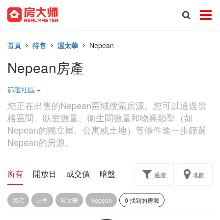
首頁
待售
渥太華
Nepean
Nepean房產
篩選社區
+
您正在出售的Nepean區域搜索房源。您可以通過價
格區間、臥室數量、衛生間數量和物業類型（如
Nepean的獨立屋、公寓或土地）等條件進一步篩選
Nepean的房源。
所有
開放日
成交價
暗盤
樓花轉讓
過濾
地圖
民宅
出售
渥太華
Nepean
0 找到的房源