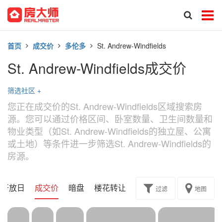
首页
成交价
多伦多
St. Andrew-Windfields
St. Andrew-Windfields成交价
筛选社区
+
您正在成交价的St. Andrew-Windfields区域搜索房
源。您可以通过价格区间、卧室数量、卫生间数量和
物业类型（如St. Andrew-Windfields的独立屋、公寓
或土地）等条件进一步筛选St. Andrew-Windfields的
房源。
开放日
成交价
暗盘
楼花转让
过滤
地图