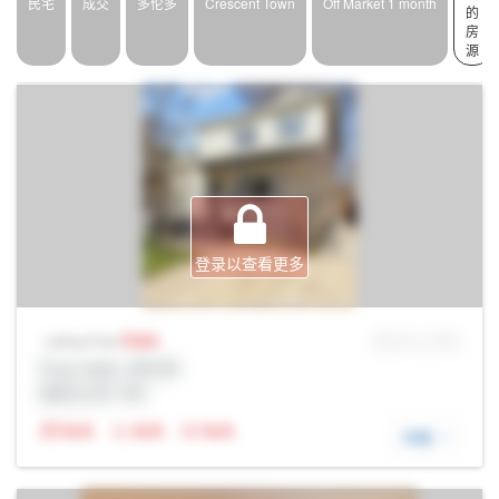
民宅
成交
多伦多
Crescent Town
Off Market 1 month
的
房
源
登录以查看更多
Sale
MLS® # SID
Listing Price
Prop Addr, 多伦多
经纪公司: Rltr
N/A
N/A
N/A
详细