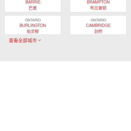
BARRIE
BRAMPTON
巴里
布兰普顿
ONTARIO
ONTARIO
BURLINGTON
CAMBRIDGE
伯灵顿
剑桥
查看全部城市
ONTARIO
ONTARIO
EAST GWILLIMBURY
GUELPH
东贵林
圭尔夫
ONTARIO
ONTARIO
HAMILTON
LONDON
哈密尔顿
伦敦
ONTARIO
ONTARIO
MARKHAM
MILTON
万锦
米尔顿
ONTARIO
ONTARIO
MISSISSAUGA
NEWMARKET
密西沙加
新市