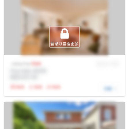
登录以查看更多
Sale
MLS® # SID
Listing Price
Prop Addr, 多伦多
经纪公司: Rltr
N/A
N/A
N/A
详细