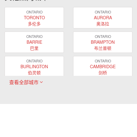
ONTARIO
ONTARIO
TORONTO
AURORA
多伦多
奥洛拉
ONTARIO
ONTARIO
BARRIE
BRAMPTON
巴里
布兰普顿
ONTARIO
ONTARIO
BURLINGTON
CAMBRIDGE
伯灵顿
剑桥
查看全部城市
ONTARIO
ONTARIO
EAST GWILLIMBURY
GUELPH
东贵林
圭尔夫
ONTARIO
ONTARIO
HAMILTON
LONDON
哈密尔顿
伦敦
ONTARIO
ONTARIO