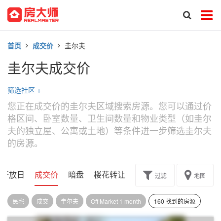
首页
成交价
圭尔夫
圭尔夫成交价
筛选社区
+
您正在成交价的圭尔夫区域搜索房源。您可以通过价
格区间、卧室数量、卫生间数量和物业类型（如圭尔
夫的独立屋、公寓或土地）等条件进一步筛选圭尔夫
的房源。
开放日
成交价
暗盘
楼花转让
过滤
地图
民宅
成交
圭尔夫
Off Market 1 month
160 找到的房源