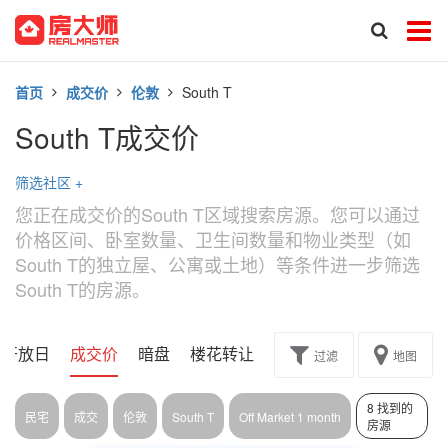
首页
成交价
伦敦
South T
South T成交价
筛选社区
+
您正在成交价的South T区域搜索房源。您可以通过
价格区间、卧室数量、卫生间数量和物业类型（如
South T的独立屋、公寓或土地）等条件进一步筛选
South T的房源。
开放日
成交价
暗盘
楼花转让
过滤
地图
8 找到的
民宅
成交
伦敦
South T
Off Market 1 month
房源