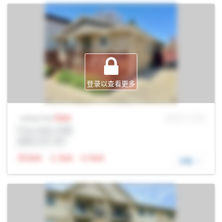
登录以查看更多
Sale
MLS® # SID
Listing Price
Prop Addr, 伦敦
经纪公司: Rltr
N/A
N/A
N/A
详细