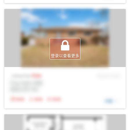
登录以查看更多
Sale
MLS® # SID
Listing Price
Prop Addr, 伦敦
经纪公司: Rltr
N/A
N/A
N/A
详细