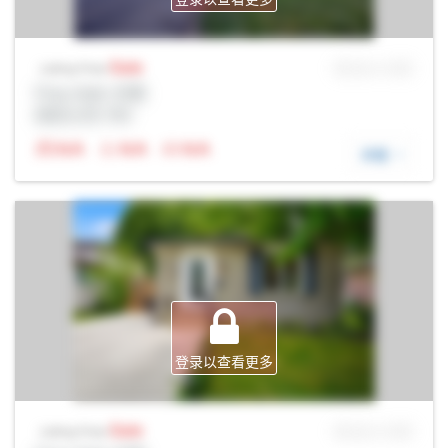
Sale
MLS® # SID
Listing Price
Prop Addr, 伦敦
经纪公司: Rltr
N/A
N/A
N/A
详细
登录以查看更多
Sale
MLS® # SID
Listing Price