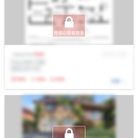
登录以查看更多
Sale
MLS® # SID
Listing Price
Prop Addr, 伦敦
经纪公司: Rltr
N/A
N/A
N/A
详细