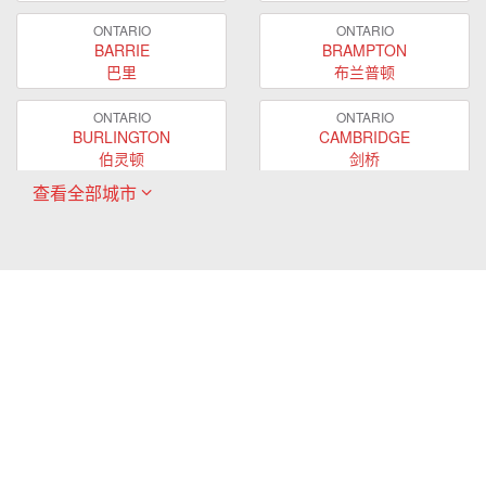
ONTARIO
ONTARIO
BARRIE
BRAMPTON
巴里
布兰普顿
ONTARIO
ONTARIO
BURLINGTON
CAMBRIDGE
伯灵顿
剑桥
查看全部城市
ONTARIO
ONTARIO
EAST GWILLIMBURY
GUELPH
东贵林
圭尔夫
ONTARIO
ONTARIO
HAMILTON
LONDON
哈密尔顿
伦敦
ONTARIO
ONTARIO
MARKHAM
MILTON
万锦
米尔顿
ONTARIO
ONTARIO
MISSISSAUGA
NEWMARKET