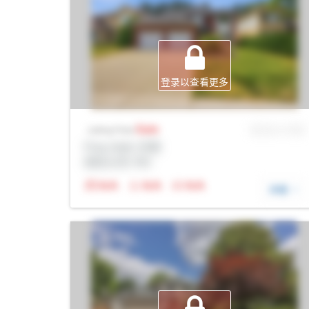
登录以查看更多
Sale
MLS® # SID
Listing Price
Prop Addr, 伦敦
经纪公司: Rltr
N/A
N/A
N/A
详细