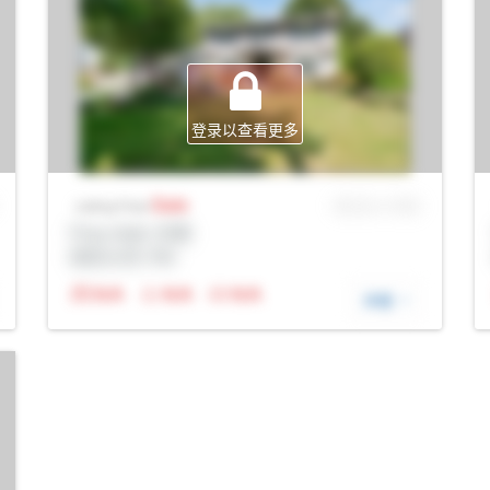
登录以查看更多
Sale
MLS® # SID
Listing Price
Prop Addr, 伦敦
经纪公司: Rltr
N/A
N/A
N/A
详细