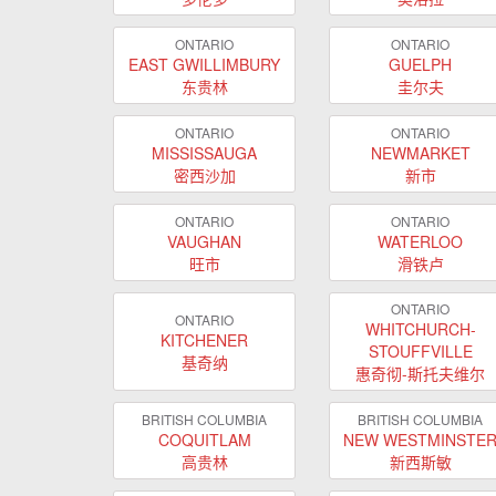
ONTARIO
ONTARIO
EAST GWILLIMBURY
GUELPH
东贵林
圭尔夫
ONTARIO
ONTARIO
MISSISSAUGA
NEWMARKET
密西沙加
新市
ONTARIO
ONTARIO
VAUGHAN
WATERLOO
旺市
滑铁卢
ONTARIO
ONTARIO
WHITCHURCH-
KITCHENER
STOUFFVILLE
基奇纳
惠奇彻-斯托夫维尔
BRITISH COLUMBIA
BRITISH COLUMBIA
COQUITLAM
NEW WESTMINSTE
高贵林
新西斯敏