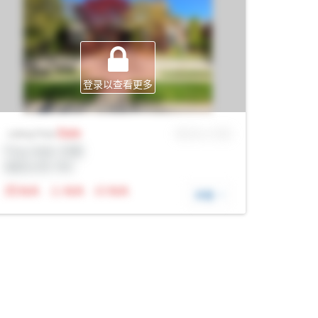
登录以查看更多
Sale
MLS® # SID
Listing Price
Prop Addr, 伦敦
经纪公司: Rltr
N/A
N/A
N/A
详细