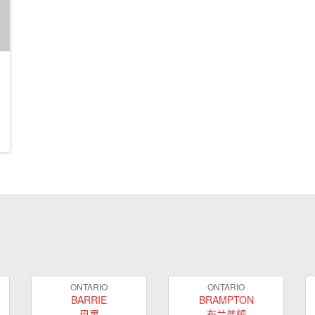
ONTARIO
ONTARIO
BARRIE
BRAMPTON
巴里
布兰普顿