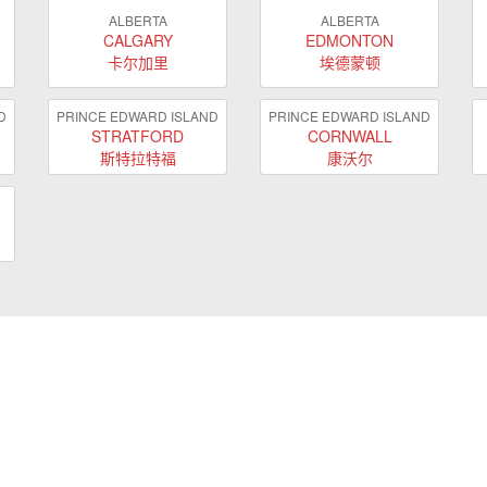
ALBERTA
ALBERTA
CALGARY
EDMONTON
卡尔加里
埃德蒙顿
D
PRINCE EDWARD ISLAND
PRINCE EDWARD ISLAND
STRATFORD
CORNWALL
斯特拉特福
康沃尔