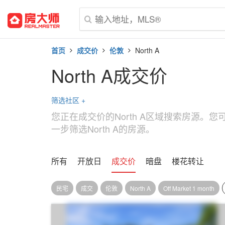
首页
成交价
伦敦
North A
North A成交价
筛选社区
+
您正在成交价的North A区域搜索房源。
一步筛选North A的房源。
所有
开放日
成交价
暗盘
楼花转让
民宅
成交
伦敦
North A
Off Market 1 month