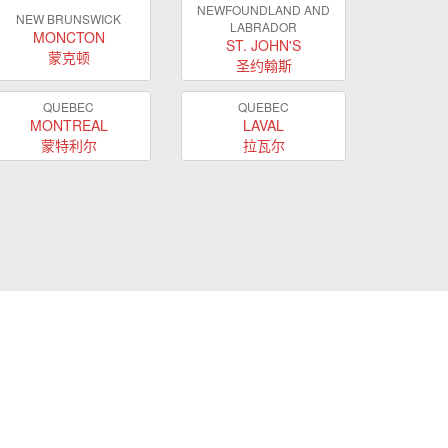
NEWFOUNDLAND AND
NEW BRUNSWICK
LABRADOR
MONCTON
ST. JOHN'S
蒙克顿
圣约翰斯
QUEBEC
QUEBEC
MONTREAL
LAVAL
蒙特利尔
拉瓦尔