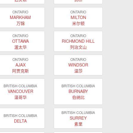
ONTARIO
ONTARIO
MARKHAM
MILTON
万锦
米尔顿
ONTARIO
ONTARIO
OTTAWA
RICHMOND HILL
渥太华
列治文山
ONTARIO
ONTARIO
AJAX
WINDSOR
阿贾克斯
温莎
BRITISH COLUMBIA
BRITISH COLUMBIA
VANCOUVER
BURNABY
温哥华
伯纳比
BRITISH COLUMBIA
BRITISH COLUMBIA
SURREY
DELTA
素里