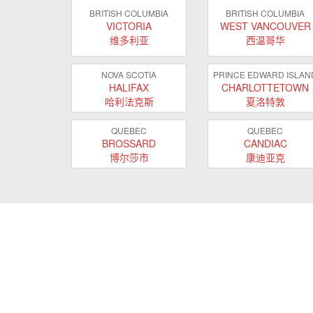
BRITISH COLUMBIA
BRITISH COLUMBIA
VICTORIA
WEST VANCOUVER
维多利亚
西温哥华
NOVA SCOTIA
PRINCE EDWARD ISLAN
HALIFAX
CHARLOTTETOWN
哈利法克斯
夏洛特敦
QUEBEC
QUEBEC
BROSSARD
CANDIAC
博尔莎市
康迪亚克