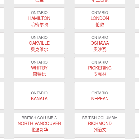
ONTARIO
ONTARIO
HAMILTON
LONDON
哈密尔顿
伦敦
ONTARIO
ONTARIO
OAKVILLE
OSHAWA
奥克维尔
奥沙瓦
ONTARIO
ONTARIO
WHITBY
PICKERING
惠特比
皮克林
ONTARIO
ONTARIO
KANATA
NEPEAN
BRITISH COLUMBIA
BRITISH COLUMBIA
R
NORTH VANCOUVER
RICHMOND
北温哥华
列治文