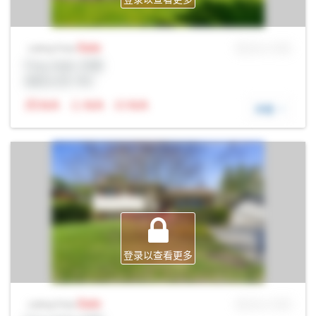
Sale
MLS® # SID
Listing Price
Prop Addr, 伦敦
经纪公司: Rltr
N/A
N/A
N/A
详细
登录以查看更多
Sale
MLS® # SID
Listing Price