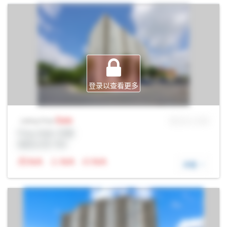
登录以查看更多
Sale
MLS® # SID
Listing Price
Prop Addr, 伦敦
经纪公司: Rltr
N/A
N/A
N/A
详细