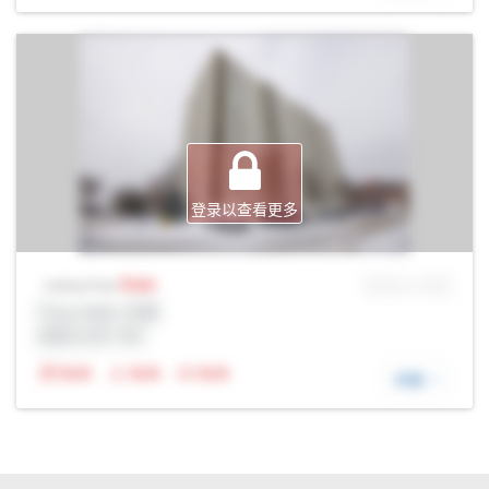
登录以查看更多
Sale
MLS® # SID
Listing Price
Prop Addr, 伦敦
经纪公司: Rltr
N/A
N/A
N/A
详细