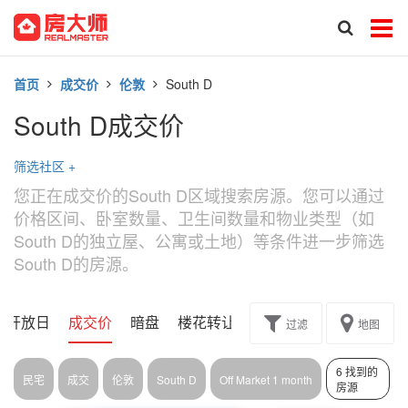
首页
成交价
伦敦
South D
South D成交价
筛选社区
+
您正在成交价的South D区域搜索房源。您可以通过
价格区间、卧室数量、卫生间数量和物业类型（如
South D的独立屋、公寓或土地）等条件进一步筛选
South D的房源。
开放日
成交价
暗盘
楼花转让
过滤
地图
6 找到的
民宅
成交
伦敦
South D
Off Market 1 month
房源