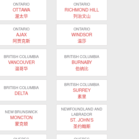
ONTARIO
ONTARIO
OTTAWA
RICHMOND HILL
渥太华
列治文山
ONTARIO
ONTARIO
AJAX
WINDSOR
阿贾克斯
温莎
BRITISH COLUMBIA
BRITISH COLUMBIA
VANCOUVER
BURNABY
温哥华
伯纳比
BRITISH COLUMBIA
BRITISH COLUMBIA
SURREY
DELTA
素里
NEWFOUNDLAND AND
NEW BRUNSWICK
LABRADOR
MONCTON
ST. JOHN'S
蒙克顿
圣约翰斯
QUEBEC
QUEBEC