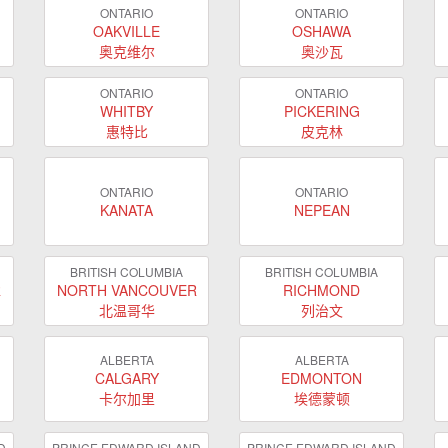
ONTARIO
ONTARIO
OAKVILLE
OSHAWA
奥克维尔
奥沙瓦
ONTARIO
ONTARIO
WHITBY
PICKERING
惠特比
皮克林
ONTARIO
ONTARIO
KANATA
NEPEAN
BRITISH COLUMBIA
BRITISH COLUMBIA
R
NORTH VANCOUVER
RICHMOND
北温哥华
列治文
ALBERTA
ALBERTA
CALGARY
EDMONTON
卡尔加里
埃德蒙顿
D
PRINCE EDWARD ISLAND
PRINCE EDWARD ISLAND