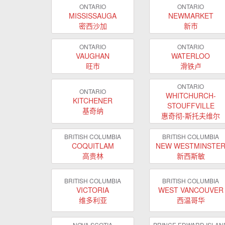
ONTARIO
ONTARIO
MISSISSAUGA
NEWMARKET
密西沙加
新市
ONTARIO
ONTARIO
VAUGHAN
WATERLOO
旺市
滑铁卢
ONTARIO
ONTARIO
WHITCHURCH-
KITCHENER
STOUFFVILLE
基奇纳
惠奇彻-斯托夫维尔
BRITISH COLUMBIA
BRITISH COLUMBIA
COQUITLAM
NEW WESTMINSTE
高贵林
新西斯敏
BRITISH COLUMBIA
BRITISH COLUMBIA
VICTORIA
WEST VANCOUVER
维多利亚
西温哥华
NOVA SCOTIA
PRINCE EDWARD ISLAN