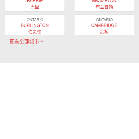
BARRIE
BRAMPTON
巴里
布兰普顿
ONTARIO
ONTARIO
BURLINGTON
CAMBRIDGE
伯灵顿
剑桥
查看全部城市
ONTARIO
ONTARIO
EAST GWILLIMBURY
GUELPH
东贵林
圭尔夫
ONTARIO
ONTARIO
HAMILTON
LONDON
哈密尔顿
伦敦
ONTARIO
ONTARIO
MARKHAM
MILTON
万锦
米尔顿
ONTARIO
ONTARIO
MISSISSAUGA
NEWMARKET
密西沙加
新市