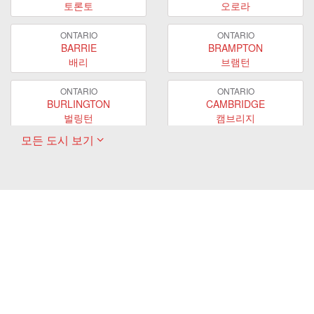
토론토
오로라
ONTARIO
ONTARIO
BARRIE
BRAMPTON
배리
브램턴
ONTARIO
ONTARIO
BURLINGTON
CAMBRIDGE
벌링턴
캠브리지
모든 도시 보기
ONTARIO
ONTARIO
EAST GWILLIMBURY
GUELPH
이스트 궬린버리
궬프
ONTARIO
ONTARIO
HAMILTON
LONDON
해밀턴
런던
ONTARIO
ONTARIO
MARKHAM
MILTON
마캄
밀턴