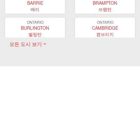
BARRIE
BRAMPTON
배리
브램턴
ONTARIO
ONTARIO
BURLINGTON
CAMBRIDGE
벌링턴
캠브리지
모든 도시 보기
ONTARIO
ONTARIO
EAST GWILLIMBURY
GUELPH
이스트 궬린버리
궬프
ONTARIO
ONTARIO
HAMILTON
LONDON
해밀턴
런던
ONTARIO
ONTARIO
MARKHAM
MILTON
마캄
밀턴
ONTARIO
ONTARIO
MISSISSAUGA
NEWMARKET
미시사가
뉴마켓