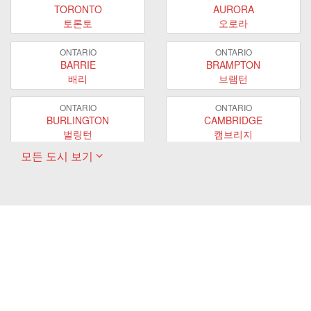
TORONTO
AURORA
토론토
오로라
ONTARIO
ONTARIO
BARRIE
BRAMPTON
배리
브램턴
ONTARIO
ONTARIO
BURLINGTON
CAMBRIDGE
벌링턴
캠브리지
모든 도시 보기
ONTARIO
ONTARIO
EAST GWILLIMBURY
GUELPH
이스트 궬린버리
궬프
ONTARIO
ONTARIO
HAMILTON
LONDON
해밀턴
런던
ONTARIO
ONTARIO
MARKHAM
MILTON
마캄
밀턴