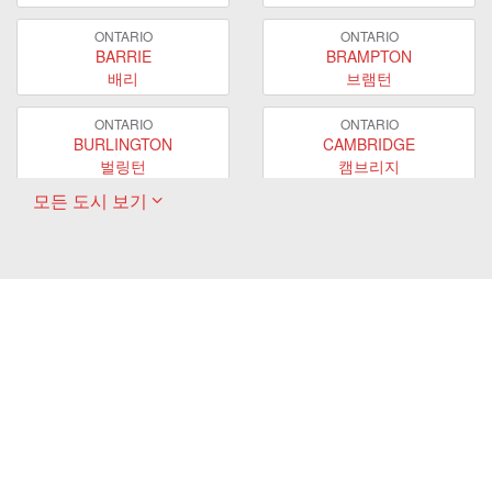
ONTARIO
ONTARIO
BARRIE
BRAMPTON
배리
브램턴
ONTARIO
ONTARIO
BURLINGTON
CAMBRIDGE
벌링턴
캠브리지
모든 도시 보기
ONTARIO
ONTARIO
EAST GWILLIMBURY
GUELPH
이스트 궬린버리
궬프
ONTARIO
ONTARIO
HAMILTON
LONDON
해밀턴
런던
ONTARIO
ONTARIO
MARKHAM
MILTON
마캄
밀턴
ONTARIO
ONTARIO