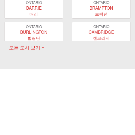
ONTARIO
ONTARIO
BARRIE
BRAMPTON
배리
브램턴
ONTARIO
ONTARIO
BURLINGTON
CAMBRIDGE
벌링턴
캠브리지
모든 도시 보기
ONTARIO
ONTARIO
EAST GWILLIMBURY
GUELPH
이스트 궬린버리
궬프
ONTARIO
ONTARIO
HAMILTON
LONDON
해밀턴
런던
ONTARIO
ONTARIO
MARKHAM
MILTON
마캄
밀턴
ONTARIO
ONTARIO
MISSISSAUGA
NEWMARKET
미시사가
뉴마켓