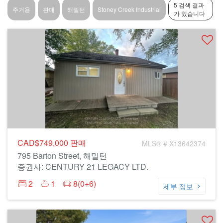
5 검색 결과
주거용
판매
해밀턴
Stoney Creek Industrial
가 있습니다
CAD$749,000
판매
MLS® # X13642374
795 Barton Street, 해밀턴
증권사: CENTURY 21 LEGACY LTD.
2
1
8(0+6)
세부 정보