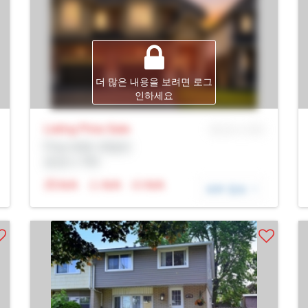
더 많은 내용을 보려면 로그
인하세요
Listing Price
Sale
MLS® # SID
Prop Addr, 해밀턴
증권사: Rltr
N/A
N/A
N/A
세부 정보