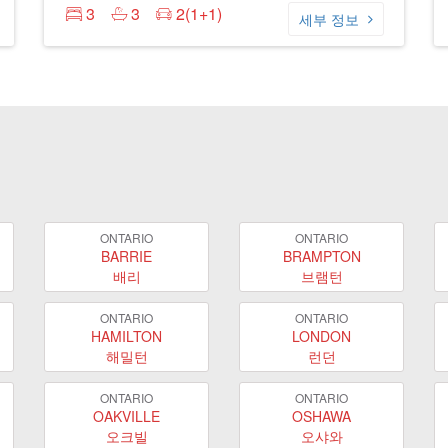
3
3
2(1+1)
세부 정보
ONTARIO
ONTARIO
BARRIE
BRAMPTON
배리
브램턴
ONTARIO
ONTARIO
HAMILTON
LONDON
해밀턴
런던
ONTARIO
ONTARIO
OAKVILLE
OSHAWA
오크빌
오샤와