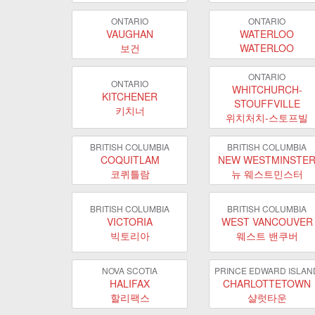
ONTARIO
ONTARIO
VAUGHAN
WATERLOO
보건
WATERLOO
ONTARIO
ONTARIO
WHITCHURCH-
KITCHENER
STOUFFVILLE
키치너
위치처치-스토프빌
BRITISH COLUMBIA
BRITISH COLUMBIA
COQUITLAM
NEW WESTMINSTE
코퀴틀람
뉴 웨스트민스터
BRITISH COLUMBIA
BRITISH COLUMBIA
VICTORIA
WEST VANCOUVER
빅토리아
웨스트 밴쿠버
NOVA SCOTIA
PRINCE EDWARD ISLAN
HALIFAX
CHARLOTTETOWN
할리팩스
샬럿타운