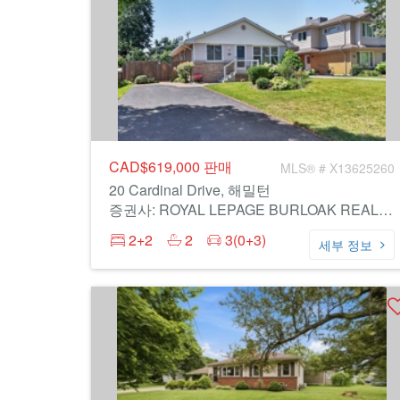
CAD$619,000
판매
MLS® # X13625260
20 Cardinal Drive, 해밀턴
증권사: ROYAL LEPAGE BURLOAK REAL ESTATE SERVICES
2+2
2
3(0+3)
세부 정보