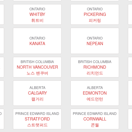
ONTARIO
ONTARIO
WHITBY
PICKERING
휘트비
피커링
ONTARIO
ONTARIO
KANATA
NEPEAN
BRITISH COLUMBIA
BRITISH COLUMBIA
R
NORTH VANCOUVER
RICHMOND
노스 밴쿠버
리치먼드
ALBERTA
ALBERTA
CALGARY
EDMONTON
캘거리
에드먼턴
D
PRINCE EDWARD ISLAND
PRINCE EDWARD ISLAND
STRATFORD
CORNWALL
스트랫퍼드
콘월