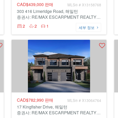
CAD$439,000
판매
MLS® # X13158768
303 416 Limeridge Road, 해밀턴
증권사: RE/MAX ESCARPMENT REALTY INC.
2
2
1
세부 정보
CAD$782,990
판매
MLS® # X13064764
17 Kingfisher Drive, 해밀턴
증권사: RE/MAX ESCARPMENT REALTY INC.