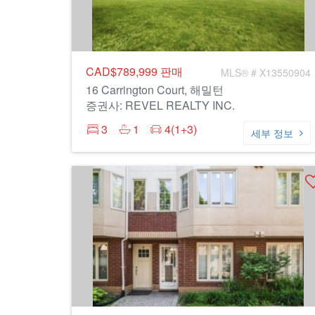
CAD$789,999
판매
MLS® # X13550904
16 Carrington Court, 해밀턴
증권사: REVEL REALTY INC.
3
1
4(1+3)
세부 정보