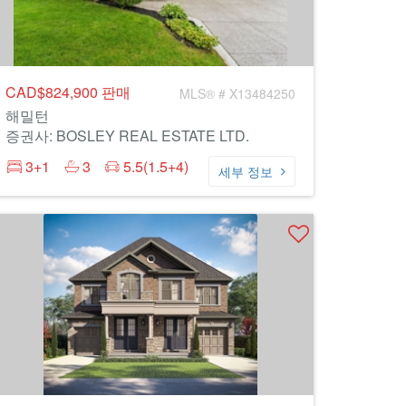
CAD$824,900
판매
MLS® # X13484250
해밀턴
증권사: BOSLEY REAL ESTATE LTD.
3+1
3
5.5(1.5+4)
세부 정보