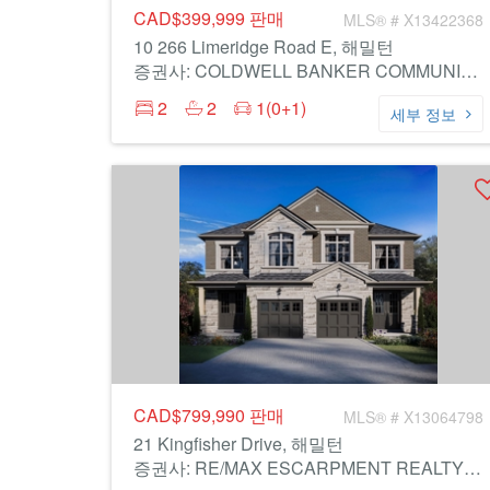
CAD$399,999
판매
MLS® # X13422368
10 266 Limeridge Road E, 해밀턴
증권사: COLDWELL BANKER COMMUNITY PROFESSIONALS
2
2
1(0+1)
세부 정보
CAD$799,990
판매
MLS® # X13064798
21 Kingfisher Drive, 해밀턴
증권사: RE/MAX ESCARPMENT REALTY INC.