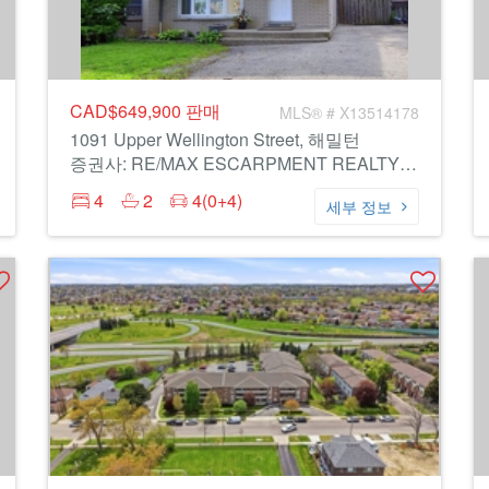
CAD$649,900
판매
MLS® # X13514178
1091 Upper Wellington Street, 해밀턴
증권사: RE/MAX ESCARPMENT REALTY INC.
4
2
4(0+4)
세부 정보