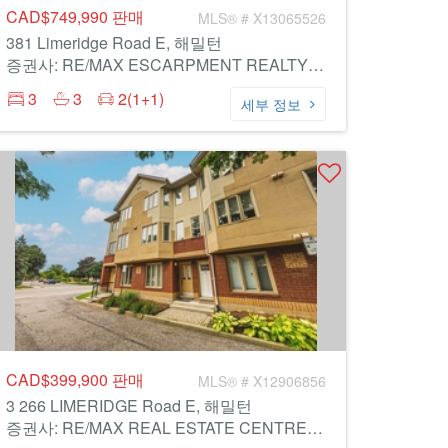
CAD$749,990
판매
MLS® # X13065526
381 Limeridge Road E, 해밀턴
증권사: RE/MAX ESCARPMENT REALTY INC.
3
3
2(1+1)
세부 정보
CAD$399,900
판매
MLS® # X12906856
3 266 LIMERIDGE Road E, 해밀턴
증권사: RE/MAX REAL ESTATE CENTRE INC.