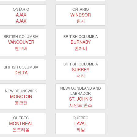
ONTARIO
ONTARIO
AJAX
WINDSOR
AJAX
윈저
BRITISH COLUMBIA
BRITISH COLUMBIA
VANCOUVER
BURNABY
밴쿠버
번어비
BRITISH COLUMBIA
BRITISH COLUMBIA
SURREY
DELTA
서리
NEWFOUNDLAND AND
NEW BRUNSWICK
LABRADOR
MONCTON
ST. JOHN'S
몽크턴
세인트 존스
QUEBEC
QUEBEC
MONTREAL
LAVAL
몬트리올
라발