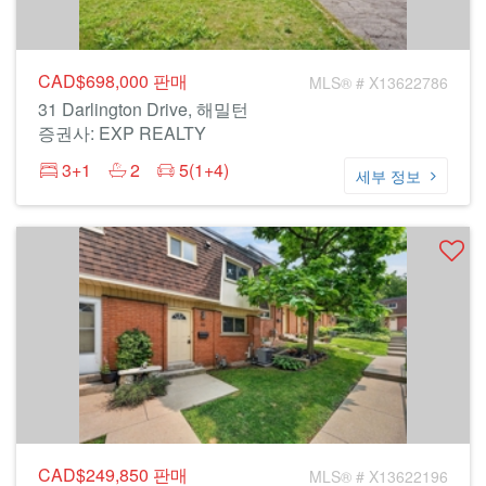
CAD$698,000
판매
MLS® # X13622786
31 Darlington Drive, 해밀턴
증권사: EXP REALTY
3+1
2
5(1+4)
세부 정보
CAD$249,850
판매
MLS® # X13622196