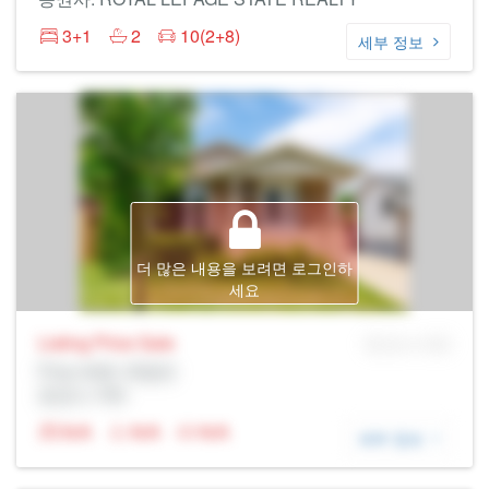
3+1
2
10(2+8)
세부 정보
더 많은 내용을 보려면 로그인하
세요
Listing Price
Sale
MLS® # SID
Prop Addr, 해밀턴
증권사: Rltr
N/A
N/A
N/A
세부 정보