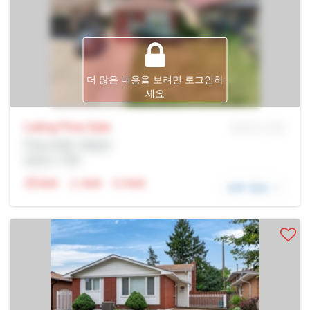
더 많은 내용을 보려면 로그인하
세요
Listing Price
Sale
MLS® # SID
Prop Addr, 해밀턴
증권사: Rltr
N/A
N/A
N/A
세부 정보