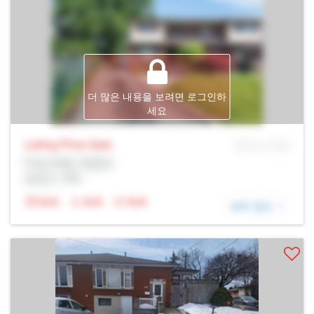
더 많은 내용을 보려면 로그인하
세요
Listing Price
Sale
MLS® # SID
Prop Addr, 해밀턴
증권사: Rltr
N/A
N/A
N/A
세부 정보