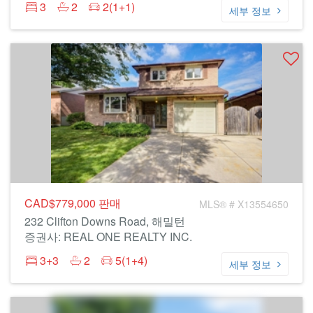
3
2
2(1+1)
세부 정보
CAD$779,000
판매
MLS® # X13554650
232 Clifton Downs Road, 해밀턴
증권사: REAL ONE REALTY INC.
3+3
2
5(1+4)
세부 정보