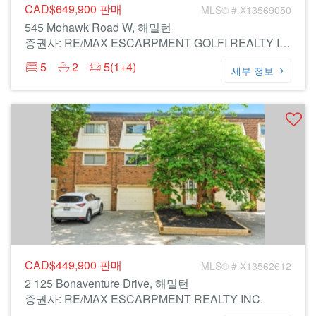
CAD$649,900
판매
MLS® # X13569050
545 Mohawk Road W, 해밀턴
증권사: RE/MAX ESCARPMENT GOLFI REALTY INC.
5
2
5(1+4)
세부 정보
CAD$449,900
판매
MLS® # X13562612
2 125 Bonaventure Drive, 해밀턴
증권사: RE/MAX ESCARPMENT REALTY INC.