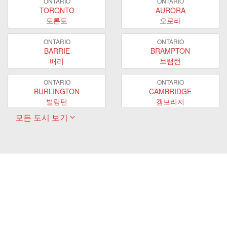
ONTARIO
ONTARIO
TORONTO
AURORA
토론토
오로라
ONTARIO
ONTARIO
BARRIE
BRAMPTON
배리
브램턴
ONTARIO
ONTARIO
BURLINGTON
CAMBRIDGE
벌링턴
캠브리지
모든 도시 보기
ONTARIO
ONTARIO
EAST GWILLIMBURY
GUELPH
이스트 궬린버리
궬프
ONTARIO
ONTARIO
HAMILTON
LONDON
해밀턴
런던
ONTARIO
ONTARIO
MARKHAM
MILTON
마캄
밀턴