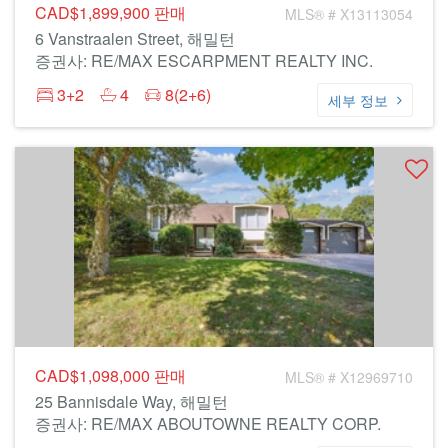
CAD$1,899,900
판매
MLS® # X13113054
6 Vanstraalen Street, 해밀턴
증권사: RE/MAX ESCARPMENT REALTY INC.
3+2
4
8(2+6)
세부 정보
CAD$1,098,000
판매
MLS® # X12969710
25 Bannisdale Way, 해밀턴
증권사: RE/MAX ABOUTOWNE REALTY CORP.