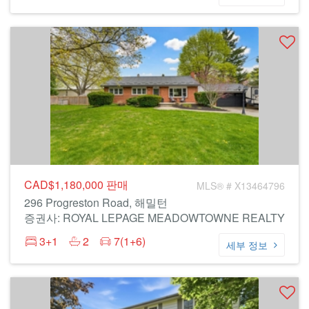
CAD$1,180,000
판매
MLS® # X13464796
296 Progreston Road, 해밀턴
증권사: ROYAL LEPAGE MEADOWTOWNE REALTY
3+1
2
7(1+6)
세부 정보