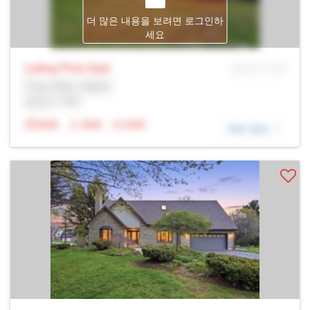
더 많은 내용을 보려면 로그인하
세요
Listing Price
Sale
MLS® # SID
Prop Addr, 해밀턴
증권사: Rltr
N/A
N/A
N/A
세부 정보