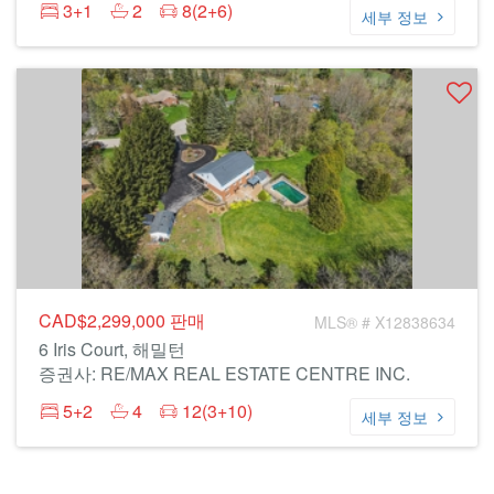
3+1
2
8(2+6)
세부 정보
CAD$2,299,000
판매
MLS® # X12838634
6 Iris Court, 해밀턴
증권사: RE/MAX REAL ESTATE CENTRE INC.
5+2
4
12(3+10)
세부 정보