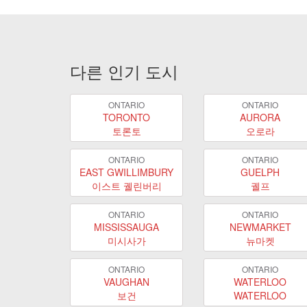
다른 인기 도시
ONTARIO
ONTARIO
TORONTO
AURORA
토론토
오로라
ONTARIO
ONTARIO
EAST GWILLIMBURY
GUELPH
이스트 궬린버리
궬프
ONTARIO
ONTARIO
MISSISSAUGA
NEWMARKET
미시사가
뉴마켓
ONTARIO
ONTARIO
VAUGHAN
WATERLOO
보건
WATERLOO