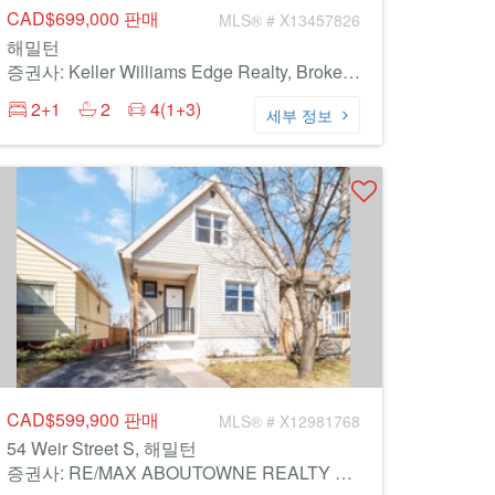
CAD$699,000
판매
MLS® # X13457826
해밀턴
증권사: Keller Williams Edge Realty, Brokerage
2+1
2
4(1+3)
세부 정보
CAD$599,900
판매
MLS® # X12981768
54 Weir Street S, 해밀턴
증권사: RE/MAX ABOUTOWNE REALTY CORP.