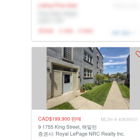
Listing Price
Sale
MLS® # SID
Prop Addr, 해밀턴
증권사: Rltr
N/A
N/A
N/A
세부 정보
CAD$199,900
판매
MLS® # 40836031
9 1755 King Street, 해밀턴
증권사: Royal LePage NRC Realty Inc.