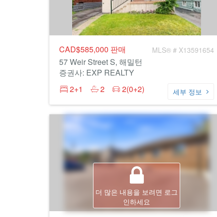
CAD$585,000
판매
MLS® # X13591654
57 Weir Street S, 해밀턴
증권사: EXP REALTY
2+1
2
2(0+2)
세부 정보
더 많은 내용을 보려면 로그
인하세요