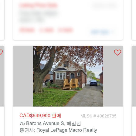
Listing Price
Sale
MLS® # SID
Prop Addr, 해밀턴
증권사: Rltr
N/A
N/A
N/A
세부 정보
CAD$549,900
판매
MLS® # 40828785
75 Barons Avenue S, 해밀턴
증권사: Royal LePage Macro Realty