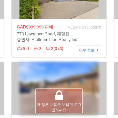
CAD$999,999
판매
MLS® # X13588870
773 Lawrence Road, 해밀턴
증권사: Platinum Lion Realty Inc
5+1
3
3(0+3)
세부 정보
더 많은 내용을 보려면 로그
인하세요