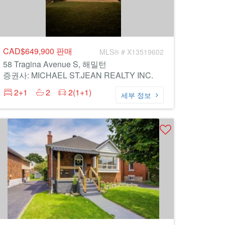
CAD$649,900
판매
MLS® # X13519602
58 Tragina Avenue S, 해밀턴
증권사: MICHAEL ST.JEAN REALTY INC.
2+1
2
2(1+1)
세부 정보