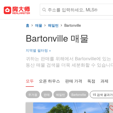
홈
매물
해밀턴
Bartonville
Bartonville 매물
지역별 필터링
+
귀하는 판매를 위해에서 Bartonville에 있
동산 매물 검색을 더욱 세분화할 수 있습니다. 예
모두
오픈 하우스
판매 가격
독점
과제
주거용
판매
해밀턴
Bartonville
15 검색 결과