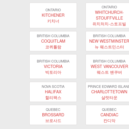
ONTARIO
ONTARIO
WHITCHURCH-
KITCHENER
STOUFFVILLE
키치너
위치처치-스토프빌
BRITISH COLUMBIA
BRITISH COLUMBIA
COQUITLAM
NEW WESTMINSTE
코퀴틀람
뉴 웨스트민스터
BRITISH COLUMBIA
BRITISH COLUMBIA
VICTORIA
WEST VANCOUVER
빅토리아
웨스트 밴쿠버
NOVA SCOTIA
PRINCE EDWARD ISLAN
HALIFAX
CHARLOTTETOWN
할리팩스
샬럿타운
QUEBEC
QUEBEC
BROSSARD
CANDIAC
브로사드
칸디악