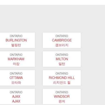
ONTARIO
ONTARIO
BURLINGTON
CAMBRIDGE
벌링턴
캠브리지
ONTARIO
ONTARIO
MARKHAM
MILTON
마캄
밀턴
ONTARIO
ONTARIO
OTTAWA
RICHMOND HILL
오타와
리치먼드 힐
ONTARIO
ONTARIO
AJAX
WINDSOR
AJAX
윈저