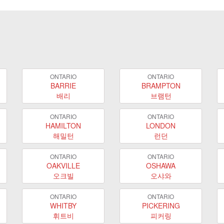
ONTARIO
ONTARIO
BARRIE
BRAMPTON
배리
브램턴
ONTARIO
ONTARIO
HAMILTON
LONDON
해밀턴
런던
ONTARIO
ONTARIO
OAKVILLE
OSHAWA
오크빌
오샤와
ONTARIO
ONTARIO
WHITBY
PICKERING
휘트비
피커링