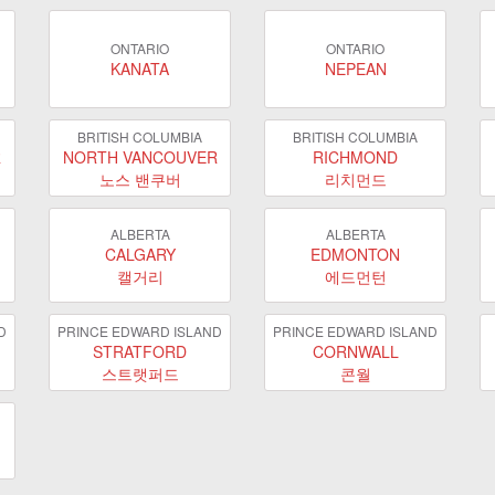
ONTARIO
ONTARIO
KANATA
NEPEAN
BRITISH COLUMBIA
BRITISH COLUMBIA
R
NORTH VANCOUVER
RICHMOND
노스 밴쿠버
리치먼드
ALBERTA
ALBERTA
CALGARY
EDMONTON
캘거리
에드먼턴
D
PRINCE EDWARD ISLAND
PRINCE EDWARD ISLAND
STRATFORD
CORNWALL
스트랫퍼드
콘월