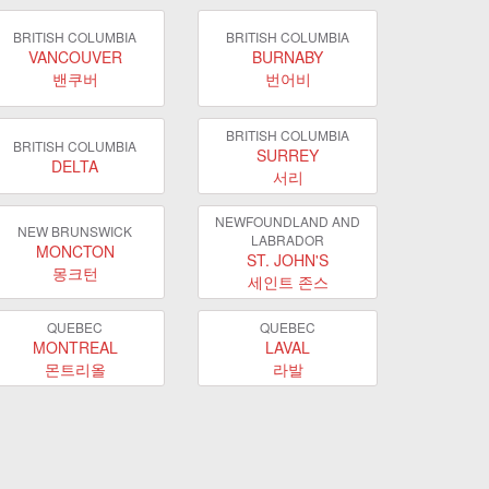
BRITISH COLUMBIA
BRITISH COLUMBIA
VANCOUVER
BURNABY
밴쿠버
번어비
BRITISH COLUMBIA
BRITISH COLUMBIA
SURREY
DELTA
서리
NEWFOUNDLAND AND
NEW BRUNSWICK
LABRADOR
MONCTON
ST. JOHN'S
몽크턴
세인트 존스
QUEBEC
QUEBEC
MONTREAL
LAVAL
몬트리올
라발